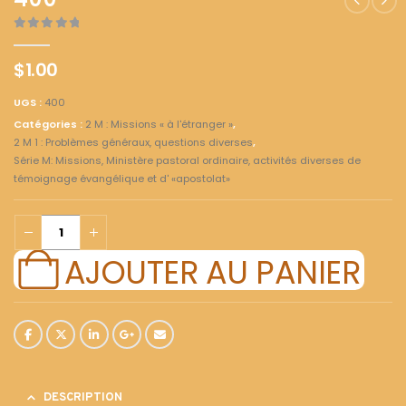
400
0
out of 5
$
1.00
UGS :
400
Catégories :
2 M : Missions « à l'étranger »
,
2 M 1 : Problèmes généraux, questions diverses
,
Série M: Missions, Ministère pastoral ordinaire, activités diverses de
témoignage évangélique et d' «apostolat»
AJOUTER AU PANIER
DESCRIPTION