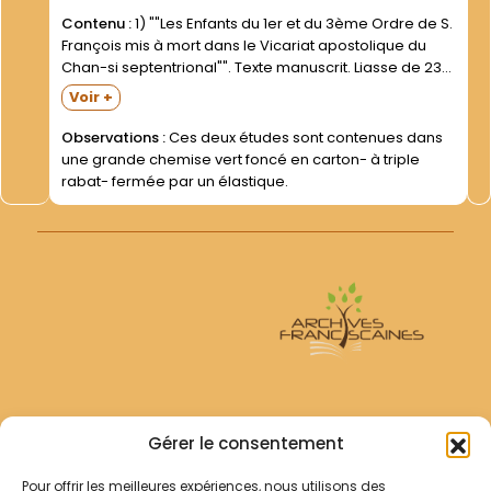
Contenu :
1) ""Les Enfants du 1er et du 3ème Ordre de S.
François mis à mort dans le Vicariat apostolique du
Chan-si septentrional"". Texte manuscrit. Liasse de 233
feuillets (texte au recto seulement)- dans une chemise
Voir +
saumon. 2) ""La Foi en...
Observations :
Ces deux études sont contenues dans
une grande chemise vert foncé en carton- à triple
rabat- fermée par un élastique.
Archives Franciscaines
Gérer le consentement
Pour offrir les meilleures expériences, nous utilisons des