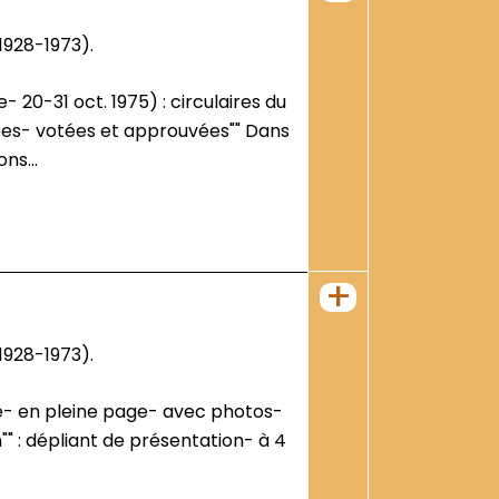
1928-1973).
nées- votées et approuvées"" Dans
ns...
+
1928-1973).
" : dépliant de présentation- à 4