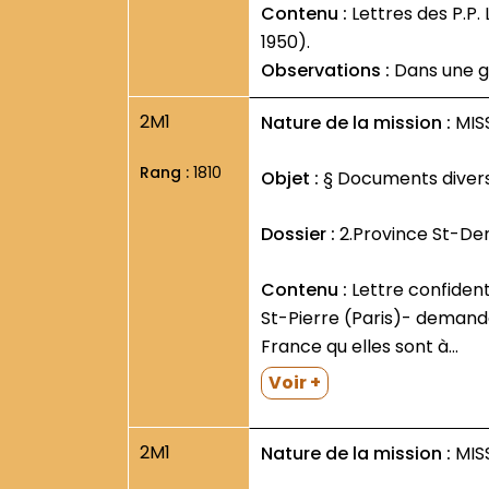
Contenu :
Lettres des P.P. Laurent Toublant et Norbert- procureurs des Missions des deux Provinces- etc. (nov.-déc.
1950).
Observations :
Dans une g
2M1
Nature de la mission :
MISS
Rang :
1810
Objet :
§ Documents divers
Dossier :
2.Province St-De
Contenu :
Lettre confidentielle de Mgr B. Ceretti- Nonce Apostolique en France- eu P. Rémi Leprêtre- Min. prov. de
St-Pierre (Paris)- demandan
France qu elles sont à...
Voir +
2M1
Nature de la mission :
MISS