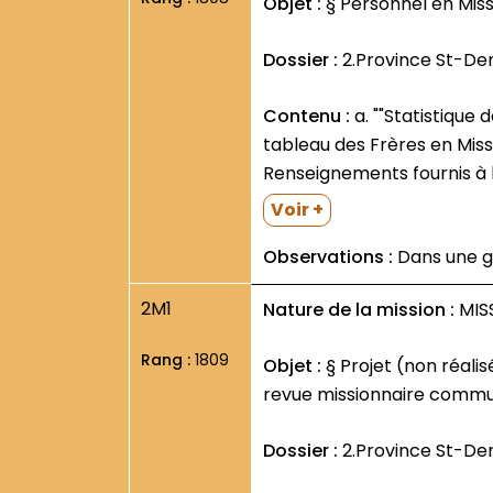
Objet :
§ Personnel en Missi
Dossier :
2.Province St-De
Contenu :
a. ""Statistique des Missionnaires franciscains français au 31 décembre 1933. Province de Saint Denis..."" :
tableau des Frères en Missi
Renseignements fournis à l
Voir +
Observations :
Dans une g
2M1
Nature de la mission :
MISS
Rang :
1809
Objet :
§ Projet (non réali
revue missionnaire commu
Dossier :
2.Province St-De