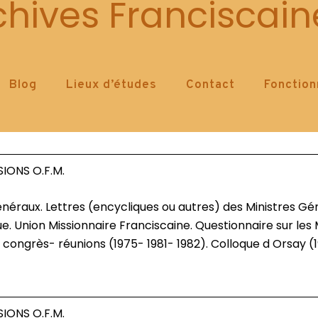
Problèmes généraux, questions
chives Franciscain
E M: MISSIONS, MINISTÈRE PASTORAL ORDINAIRE, ACTIVITÉS DIVERSES DE TÉMO
 MISSIONS « À L'ÉTRANGER »
2 M 1 : PROBLÈMES GÉNÉRAUX, QUESTIONS DIV
Blog
Lieux d’études
Contact
Fonctio
IONS O.F.M.
. Union Missionnaire Franciscaine. Questionnaire sur les M
: congrès- réunions (1975- 1981- 1982). Colloque d Orsay (1
IONS O.F.M.