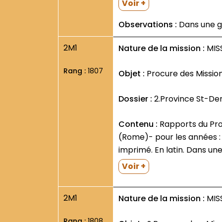
Voir +
Observations :
Dans une g
2M1
Nature de la mission :
MISS
Rang :
1807
Objet :
Procure des Mission
Dossier :
2.Province St-De
Contenu :
Rapports du Procureur des Missions (P. Ferdinand Charbonnel- Laval) à l Union Missionnaire Franciscaine
(Rome)- pour les années : 19
imprimé. En latin. Dans un
Voir +
2M1
Nature de la mission :
MISS
Rang :
1808