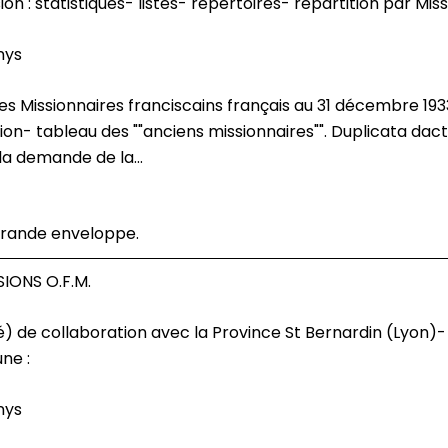
on : statistiques- listes- répertoires- répartition par Miss
nys
on- tableau des ""anciens missionnaires"". Duplicata dacty
a demande de la...
rande enveloppe.
IONS O.F.M.
sé) de collaboration avec la Province St Bernardin (Lyon)-
ne :
nys