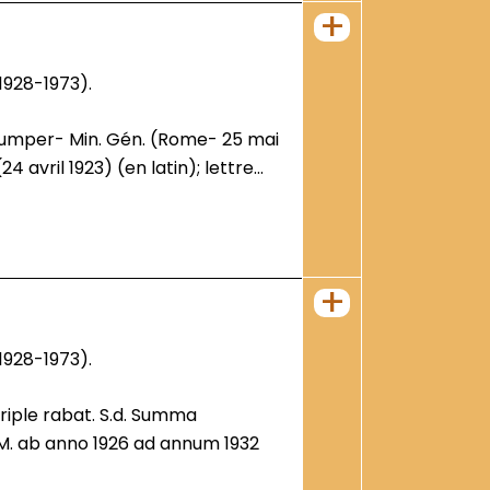
+
1928-1973).
 avril 1923) (en latin); lettre...
+
1928-1973).
.M. ab anno 1926 ad annum 1932