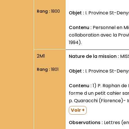
Rang :
1800
Objet :
I. Province St-Deny
Contenu :
Personnel en Mission : statistiques- listes- répertoires- répartition par Missions- etc. (1933-1967). Projet de
collaboration avec la Pro
1994).
2M1
Nature de la mission :
MISS
Rang :
1801
Objet :
I. Province St-Deny
Contenu :
1) P. Raphan de Pontecchio- Rome- Ara-Coeli- 21 mars 1864. Traduction française manuscrite- sous la
forme d un petit cahier sa
p. Quaracchi (Florence)- I
Voir +
Observations :
Lettres (en