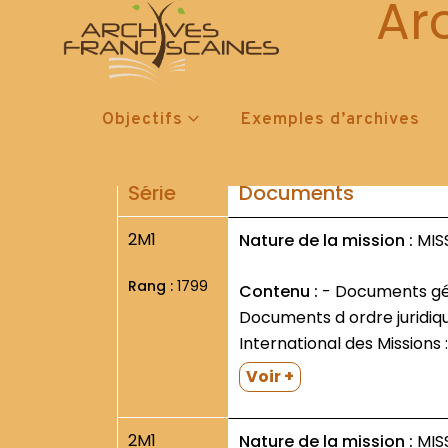
2 M 1 : 
Ar
HOME
CATALOGUES ORIGINAL
SÉRI
2 M :
Objectifs
Exemples d’archives
Série
Documents
2M1
Nature de la mission :
MISS
Rang :
1799
Contenu :
- Documents généraux. Lettres (encycliques ou autres) des Ministres Généraux sur les Missions.
Documents d ordre juridique
International des Missions 
Voir +
2M1
Nature de la mission :
MISS