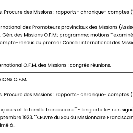
s. Procure des Missions : rapports- chronique- comptes (
ét. Gén. des Missions O.F.M.; programme; motions ""exami
mpte-rendus du premier Conseil international des Missio
ernational O.F.M. des Missions : congrès réunions.
IONS O.F.M.
s. Procure des Missions : rapports- chronique- comptes (
eptembre 1923. ""Œuvre du Sou du Missionnaire Franciscain"
mé à...