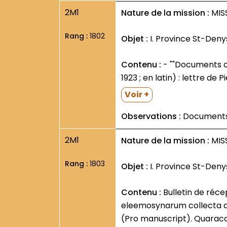
2M1
Nature de la mission :
MISS
Rang :
1802
Objet :
I. Province St-Deny
Contenu :
- ""Documents officiels sur les Missions""- présentés par le P. Bernardin Klumper- Min. Gén. (Rome- 25 mai
1923 ; en latin) : lettre de 
Voir +
Observations :
Documents 
2M1
Nature de la mission :
MISS
Rang :
1803
Objet :
I. Province St-Deny
Contenu :
Bulletin de réception dans l U.M.F.- sous forme d un prospectus illustré à triple rabat. S.d. Summa
eleemosynarum collecta ab 
(Pro manuscript). Quaraccb