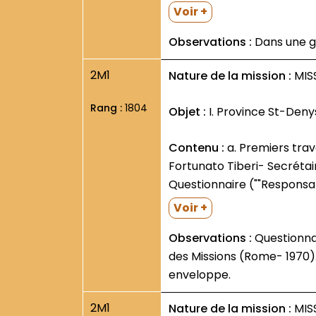
Voir +
Observations :
Dans une g
2M1
Nature de la mission :
MISS
Rang :
1804
Objet :
I. Province St-Deny
Contenu :
a. Premiers travaux- présentés par le P. Constantin Koser- Min. Gén. (2 février; en latin). b. Circulaire du P.
Fortunato Tiberi- Secrétair
Questionnaire (""Responsa
Voir +
Observations :
Questionnai
des Missions (Rome- 1970)
enveloppe.
2M1
Nature de la mission :
MISS