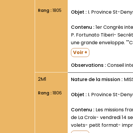
Rang :
1805
Objet :
I. Province St-Deny
Contenu :
1er Congrès international des Promoteurs provinciaux des Missions (Assise- 20-31 oct. 1975) : circulaires du
P. Fortunato Tiberi- Secr
une grande enveloppe. ""Co
Voir +
Observations :
Conseil int
2M1
Nature de la mission :
MISS
Rang :
1806
Objet :
I. Province St-Deny
Contenu :
Les missions françaises et la famille franciscaine""- long article- non signé- en pleine page- avec photos-
de La Croix- vendredi 14 s
volets- petit format- impri