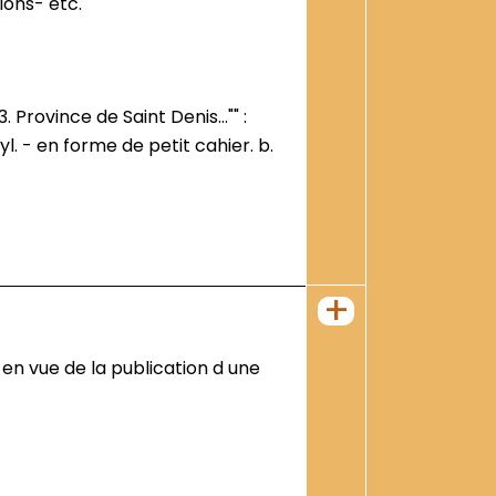
ions- etc.
l. - en forme de petit cahier. b.
+
 en vue de la publication d une