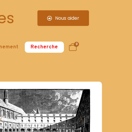
es
Nous aider
0
nnement
Recherche