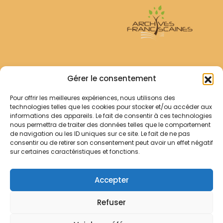
Archives Franciscaines
Gérer le consentement
Pour offrir les meilleures expériences, nous utilisons des
RECHERCHER
technologies telles que les cookies pour stocker et/ou accéder aux
Comment chercher ?
informations des appareils. Le fait de consentir à ces technologies
Les archives
nous permettra de traiter des données telles que le comportement
de navigation ou les ID uniques sur ce site. Le fait de ne pas
consentir ou de retirer son consentement peut avoir un effet négatif
Notre démarche
sur certaines caractéristiques et fonctions.
Les bibliothèques
Contact
Accepter
Votre panier
Refuser
Mentions légales
Politique de cookies