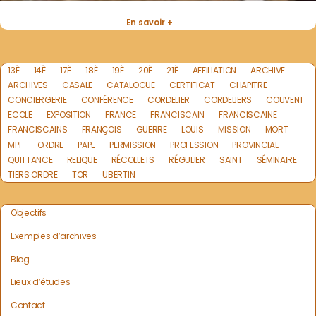
En savoir +
13È
14È
17È
18È
19È
20È
21È
AFFILIATION
ARCHIVE
ARCHIVES
CASALE
CATALOGUE
CERTIFICAT
CHAPITRE
CONCIERGERIE
CONFÉRENCE
CORDELIER
CORDELIERS
COUVENT
ECOLE
EXPOSITION
FRANCE
FRANCISCAIN
FRANCISCAINE
FRANCISCAINS
FRANÇOIS
GUERRE
LOUIS
MISSION
MORT
MPF
ORDRE
PAPE
PERMISSION
PROFESSION
PROVINCIAL
QUITTANCE
RELIQUE
RÉCOLLETS
RÉGULIER
SAINT
SÉMINAIRE
TIERS ORDRE
TOR
UBERTIN
Objectifs
Exemples d’archives
Blog
Lieux d’études
Contact