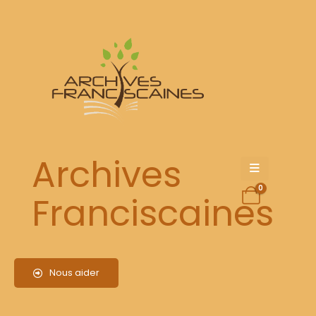
Author - franciscains
HOME
FRANCISCAINS
Festival "Brother Sun", du 28 au 31 août 2025
Archives
0
Franciscaines
En savoir +
"Y aura-t-il un paradis pour moi ?"
Nous aider