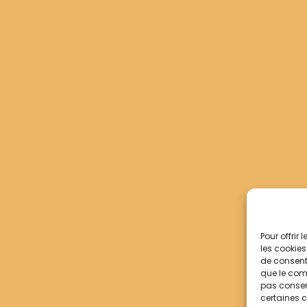
Pour offrir
les cookies
de consenti
que le comp
pas consent
certaines c