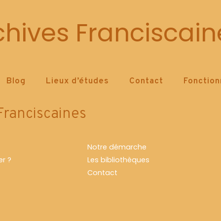
Louis
chives Franciscain
HOME
BLOG
TAG -
LOUIS
for.
Blog
Lieux d’études
Contact
Fonctio
Franciscaines
Notre démarche
r ?
Les bibliothèques
Contact