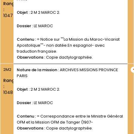
Rang
:
Objet :
2 M 2 MAROC 2.
1047
Dossier :
LE MAROC
Contenu :
= Notice sur ""La Mission du Maroc-Vicariat
Apostolique""- non datée.En espagnol- avec
traduction française.
Observations :
Copie dactylographiée.
2M2
Nature de la mission :
ARCHIVES MISSIONS PROVINCE
PARIS
Rang
:
Objet :
2 M 2 MAROC 2.
1048
Dossier :
LE MAROC
Contenu :
= Correspondance entre le Ministre Général
OFM et la Mission OFM de Tanger (1907-
Observations :
Copie dactylographiée.