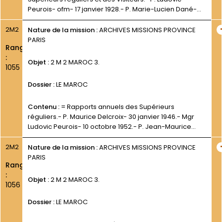
Peurois- ofm- 17 janvier 1928.- P. Marie-Lucien Dané-
ofm- 28 mai et 28 novembre 1928.- P.Achille LEON-
ofm- 25 février 1932.
2M2
Nature de la mission :
ARCHIVES MISSIONS PROVINCE
PARIS
Rang
:
Objet :
2 M 2 MAROC 3.
1055
Dossier :
LE MAROC
Contenu :
= Rapports annuels des Supérieurs
réguliers.- P. Maurice Delcroix- 30 janvier 1946.- Mgr
Ludovic Peurois- 10 octobre 1952.- P. Jean-Maurice
Février- 23 novembre 1954.- P. Jean-Maurice Février-
23 novembre1955.
2M2
Nature de la mission :
ARCHIVES MISSIONS PROVINCE
PARIS
Rang
:
Objet :
2 M 2 MAROC 3.
1056
Dossier :
LE MAROC