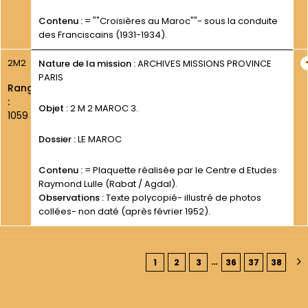
Contenu :
= ""Croisières au Maroc""- sous la conduite
des Franciscains (1931-1934).
2M2
Nature de la mission :
ARCHIVES MISSIONS PROVINCE
PARIS
Rang
:
Objet :
2 M 2 MAROC 3.
1059
Dossier :
LE MAROC
Contenu :
= Plaquette réalisée par le Centre d Etudes
Raymond Lulle (Rabat / Agdal).
Observations :
Texte polycopié- illustré de photos
collées- non daté (après février 1952).
…
1
2
3
36
37
38