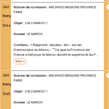
par ou pour le P. Maurice Bertin- ofm.
2M2
Nature de la mission :
ARCHIVES MISSIONS PROVINCE
PARIS
Rang
:
Objet :
2 M 2 MAROC 1.
1044
Dossier :
LE MAROC
Contenu :
= Rapports- études- etc.- sur les
Franciscains au Maroc.- ""Ce que la Province de
France a fait pour le Maroc durant le supériorat du P.
Maurice Bertin (1916-1919) d après les
Voir +
correspondances gardées aux Archives de la
Province entre ledit...
2M2
Nature de la mission :
ARCHIVES MISSIONS PROVINCE
PARIS
Rang
:
Objet :
2 M 2 MAROC 1.
1045
Dossier :
LE MAROC