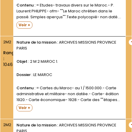
Contenu :
= Etudes- travaux divers sur le Maroc.- P.
Laurent PHILIPPE- ofm- ""Le Maroc chrétien dans le
passé. Simples aperçus"".Texte polycopié- non daté.-
""Note sur la situation religieuse des Berbères
Voir +
marocains par un groupe de catholiques du Maroc"".
Texte imprimé- non...
2M2
Nature de la mission :
ARCHIVES MISSIONS PROVINCE
PARIS
Rang
:
Objet :
2 M 2 MAROC 1.
1046
Dossier :
LE MAROC
Contenu :
= Cartes du Maroc- au 1 / 1500.000.- Carte
administrative et militaire- non datée.- Carte- édition
1920.- Carte économique- 1928.- Carte des ""étapes
de la pacification française"" (1933).- Carte
Voir +
administrative- 1933.= Plan imprimé- non daté- de la
ville de Rabat-...
2M2
Nature de la mission :
ARCHIVES MISSIONS PROVINCE
PARIS