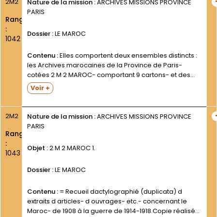
2M2
Nature de la mission :
ARCHIVES MISSIONS PROVINCE
PARIS
Rang
:
Dossier :
LE MAROC
1042
Contenu :
Elles comportent deux ensembles distincts :
les Archives marocaines de la Province de Paris-
cotées 2 M 2 MAROC- comportant 9 cartons- et des
pièces hors carton; et les Archives de la Custodie du
Voir +
Maroc- transférées de Célony / Aix-en-Provence...
2M2
Nature de la mission :
ARCHIVES MISSIONS PROVINCE
PARIS
Rang
:
Objet :
2 M 2 MAROC 1.
1043
Dossier :
LE MAROC
Contenu :
= Recueil dactylographié (duplicata) d
extraits d articles- d ouvrages- etc.- concernant le
Maroc- de 1908 à la guerre de 1914-1918.Copie réalisée