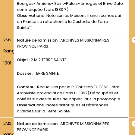
Bourges- Amiens- Saint-Palais- Limoges et Brive.Date
non indiquée (vers 1880 ?).
Observations :
Note sur les Maisons franciscaines qui
en France se rattachent à la Custodie de Terre
Sainte"".
2M2
Nature de la mission :
ARCHIVES MISSIONNAIRES
PROVINCE PARIS
Rang
:
Objet :
2 M 2 TERRE SAINTE.
1001
Dossier :
TERRE SAINTE
Contenu :
Recueillies par le P. Christian EUGENE- ofm-
Archiviste provincial de Paris (+ 1997).Découpées et
collées sur des feuilles de papier. Plus la photocopie d
une page de notes.
Observations :
Notes historiques et références
diverses sur la Terre Sainte.
2M2
Nature de la mission :
ARCHIVES MISSIONNAIRES
PROVINCE PARIS
Rang