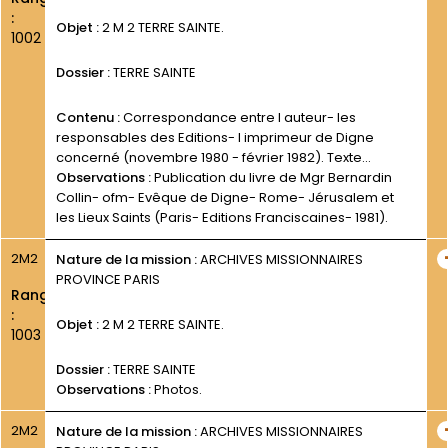
:
Objet :
2 M 2 TERRE SAINTE.
1002
Dossier :
TERRE SAINTE
Contenu :
Correspondance entre l auteur- les
responsables des Editions- l imprimeur de Digne
concerné (novembre 1980 - février 1982). Texte
dactylographié du livre- accompagné d une courte
Observations :
Publication du livre de Mgr Bernardin
lettre de Mgr Collin (25
Collin- ofm- Evêque de Digne- Rome- Jérusalem et
les Lieux Saints (Paris- Editions Franciscaines- 1981).
2M2
Nature de la mission :
ARCHIVES MISSIONNAIRES
PROVINCE PARIS
Rang
:
Objet :
2 M 2 TERRE SAINTE.
1003
Dossier :
TERRE SAINTE
Observations :
Photos.
2M2
Nature de la mission :
ARCHIVES MISSIONNAIRES