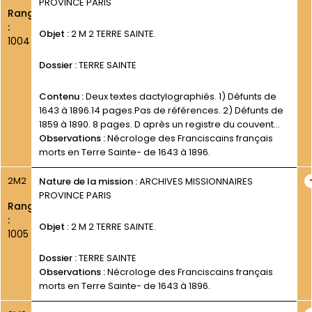
PROVINCE PARIS
Rang
:
Objet :
2 M 2 TERRE SAINTE.
1004
Dossier :
TERRE SAINTE
Contenu :
Deux textes dactylographiés. 1) Défunts de
1643 à 1896.14 pages.Pas de références. 2) Défunts de
1859 à 1890. 8 pages. D après un registre du couvent
Saint-Sauveur de Jérusalem. Documents découverts
Observations :
Nécrologe des Franciscains français
fortuitement fin juillet- début août 2009.
morts en Terre Sainte- de 1643 à 1896.
2M2
Nature de la mission :
ARCHIVES MISSIONNAIRES
PROVINCE PARIS
Rang
:
Objet :
2 M 2 TERRE SAINTE.
1005
Dossier :
TERRE SAINTE
Observations :
Nécrologe des Franciscains français
morts en Terre Sainte- de 1643 à 1896.