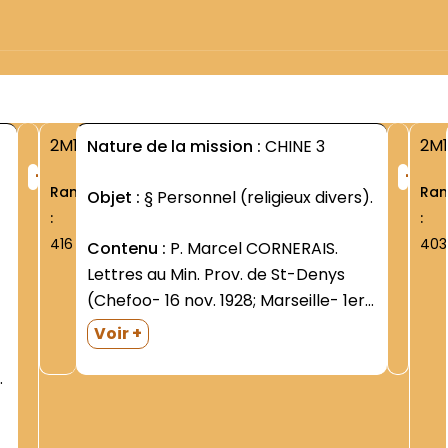
2M1
2M1
Nature de la mission :
CHINE 3
+
+
Rang
Ra
Objet :
§ Personnel (religieux divers).
:
:
416
403
Contenu :
P. Marcel CORNERAIS.
Lettres au Min. Prov. de St-Denys
(Chefoo- 16 nov. 1928; Marseille- 1er
mars 1929; Chowwuvang- 9 janv.
Voir +
1939). Dans une grande enveloppe. P.
-
Albert DIGARD. Lettres au Min. Prov.
de St-Denys (Pa-doul 16 janv. 1929;
Lin-ChU- 22...