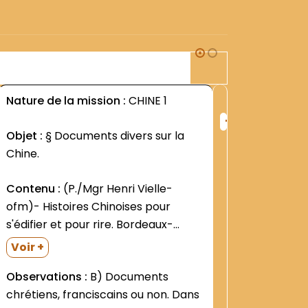
2M1
Nature de la mission :
CHINE 1
Nature d
+
ng
Rang
Objet :
§ Documents divers sur la
Objet :
§
:
Chine.
divers su
406
de Chine
Contenu :
(P./Mgr Henri Vielle-
ofm)- Histoires Chinoises pour
Contenu
s'édifier et pour rire. Bordeaux-
ofm- Vic
Administration du ""Souvenir de
Souvenir
Voir +
Saint-Antoine""- s.d. I00 p. (P. Louis-
Monseign
Voir +
Observations :
B) Documents
Marie Frédéric- ofm)- Le
Histoire 
chrétiens, franciscains ou non. Dans
brigandage au Chan-ton oriental.
francisc