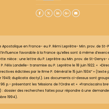
ce Apostolique en France- eu P. Rémi Leprêtre- Min. prov. de St-
l’influence favorable à la France qu’elles sont à même d’exercer
ette nièce : une lettre du P. Leprêtre au Min. prov. de St-Denys
 Félix Landelle- transmise au P. Leprêtre le 18 juin 1922. « »Dir
ctives édictées par le Rme P. Général le 15 juin 1934″ » (texte p
rier 1949; duplicata dactyl.). Les documents ci-dessus sont gro
 96 p.- présentant les ‘Missions de l’Ordre et « »Franciscains bre
: dossier des recherches faites pour répondre à une demande
bre 1994).