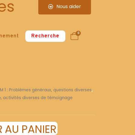
es
Nous aider
0
nnement
Recherche
 M 1 : Problèmes généraux, questions diverses
,
re, activités diverses de témoignage
 AU PANIER