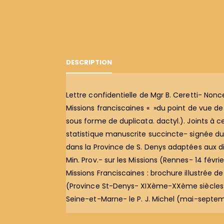
DESCRIPTION
Lettre confidentielle de Mgr B. Ceretti- Non
Missions franciscaines « »du point de vue de 
sous forme de duplicata. dactyl.). Joints à c
statistique manuscrite succincte- signée du P.
dans la Province de S. Denys adaptées aux dire
Min. Prov.- sur les Missions (Rennes- 14 fév
Missions Franciscaines : brochure illustrée de
(Province St-Denys- XIXème-XXème siècles) 
Seine-et-Marne- le P. J. Michel (mai-septem