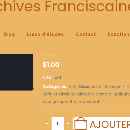
401
chives Franciscain
Blog
Lieux d’études
Contact
Fonctio
401
0
out of 5
$
1.00
UGS :
401
Catégories :
2 M : Missions « à l'étranger »
,
2
Série M: Missions, Ministère pastoral ordinai
évangélique et d' «apostolat»
AJOUTER