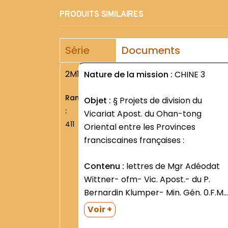
PRODUITS SIMILAIRES
Série
Documents
2M1
Nature de la mission :
CHINE 3
Rang
Objet :
§ Projets de division du
:
Vicariat Apost. du Ohan-tong
411
Oriental entre les Provinces
franciscaines françaises :
Contenu :
lettres de Mgr Adéodat
Wittner- ofm- Vic. Apost.- du P.
Bernardin Klumper- Min. Gén. 0.F.M.
et du P. Ludovic Peurois- ofm- Défin.
Voir +
Gén.; décisions prises par les