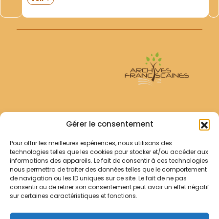
s.d. 123 + 44 p. Relié demi-toile noire. P. Bernward H.
Willeke- ofm- The Franciscan Foundation in...
Archives Franciscaines
Gérer le consentement
Pour offrir les meilleures expériences, nous utilisons des
RECHERCHER
technologies telles que les cookies pour stocker et/ou accéder aux
Comment chercher ?
informations des appareils. Le fait de consentir à ces technologies
Les archives
nous permettra de traiter des données telles que le comportement
de navigation ou les ID uniques sur ce site. Le fait de ne pas
consentir ou de retirer son consentement peut avoir un effet négatif
Notre démarche
sur certaines caractéristiques et fonctions.
Les bibliothèques
Contact