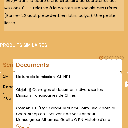
1967)- dans le cadre d’une circulaire du Secrétariat des
Missions 0. F.’:. relative à la couverture sociale des Frères
(Rome- 22 août précédent; en latin; polyc.). Une petite
liasse.
PRODUITS SIMILAIRES
Série
Documents
2M1
Nature de la mission :
CHINE 1
Rang
Objet :
§ Ouvrages et documents divers sur les
:
Missions franciscaines de Chine.
406
Contenu :
P./Mgr. Gabriel Maurice- ofm- Vic. Apost. du
Chan-si septen.- Souvenir de Sa Grandeur
Monseigneur Athanase Goette O.F.N. Histoire d'une
Mission franciscaine...Sans adresse typographique-
Voir +