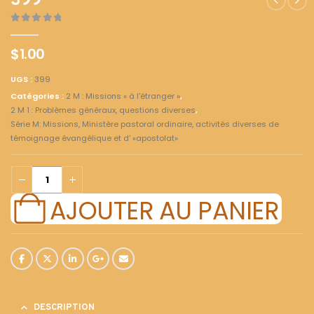
399
0
out of 5
$
1.00
UGS :
399
Catégories :
2 M : Missions « à l'étranger »
,
2 M 1 : Problèmes généraux, questions diverses
,
Série M: Missions, Ministère pastoral ordinaire, activités diverses de
témoignage évangélique et d' «apostolat»
AJOUTER AU PANIER
DESCRIPTION