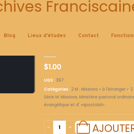
397
chives Franciscain
Blog
Lieux d’études
Contact
Fonctio
397
0
out of 5
$
1.00
UGS :
397
Catégories :
2 M : Missions « à l'étranger »
,
2
Série M: Missions, Ministère pastoral ordinai
évangélique et d' «apostolat»
AJOUTER