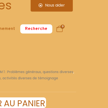
es
Nous aider
0
nnement
Recherche
 M 1 : Problèmes généraux, questions diverses
,
re, activités diverses de témoignage
 AU PANIER