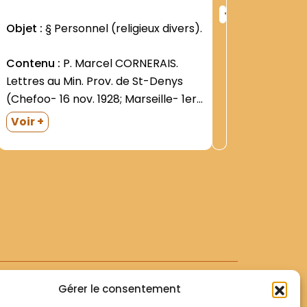
+
ng
Rang
Objet :
§ Personnel (religieux divers).
Objet :
§
:
régime 
419
Contenu :
P. Marcel CORNERAIS.
Lettres au Min. Prov. de St-Denys
Contenu
(Chefoo- 16 nov. 1928; Marseille- 1er
suppléme
mars 1929; Chowwuvang- 9 janv.
(Paris- J
Voir +
1939). Dans une grande enveloppe. P.
n°59- jan
Voir +
Albert DIGARD. Lettres au Min. Prov.
une gran
Observat
de St-Denys (Pa-doul 16 janv. 1929;
l'Associ
émanant 
Lin-ChU- 22...
Missionn
Missionn
de Chine :
Gérer le consentement