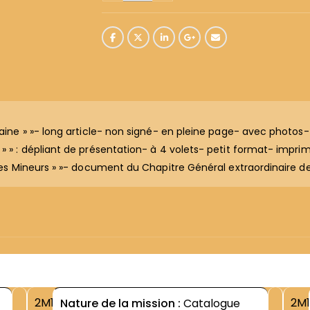
scaine » »- long article- non signé- en pleine page- avec photos
» » : dépliant de présentation- à 4 volets- petit format- impr
res Mineurs » »- document du Chapitre Général extraordinaire de
2M1
2M1
Nature de la mission :
Catalogue