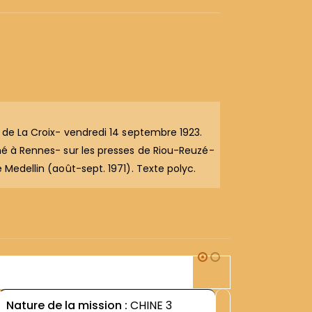
- de La Croix- vendredi 14 septembre 1923.
imé à Rennes- sur les presses de Riou-Reuzé-
 Medellin (août-sept. 1971). Texte polyc.
2M1
Nature de la mission :
CHINE 3
Nature d