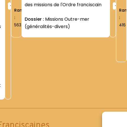
+
+
des missions de l'Ordre franciscain
Rang
Ra
:
:
Dossier :
Missions Outre-mer
5637
416
s
(généralités-divers)
t
Franciscaines