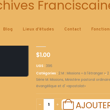
396
chives Franciscain
Blog
Lieux d’études
Contact
Fonctio
396
0
out of 5
$
1.00
UGS :
396
Catégories :
2 M : Missions « à l'étranger »
,
2
Série M: Missions, Ministère pastoral ordinai
évangélique et d' «apostolat»
AJOUTER