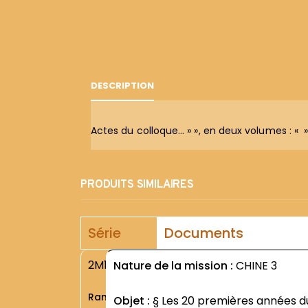
DESCRIPTION
Actes du colloque… » », en deux volumes : « »E
PRODUITS SIMILAIRES
Série
Documents
2M1
Nature de la mission :
CHINE 3
Rang
Objet :
§ Les 20 premières années d