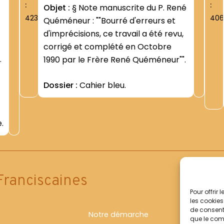
:
:
Objet :
§ Note manuscrite du P. René
423
406
Quéméneur : ""Bourré d'erreurs et
d'imprécisions, ce travail a été revu,
corrigé et complété en Octobre
1990 par le Frère René Quéméneur"".
Dossier :
Cahier bleu.
.
Franciscaines
Pour offrir
les cookies
de consenti
Notre démarche
que le comp