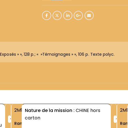
xposés » », 128 p.; « »Témoignages » », 106 p. Texte polyc.
2M1
2M1
Nature de la mission :
CHINE hors
+
+
carton
Rang
Ra
u