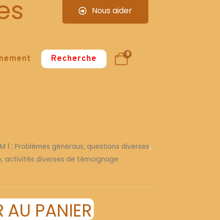
es
Nous aider
0
nnement
Recherche
 M 1 : Problèmes généraux, questions diverses
,
re, activités diverses de témoignage
 AU PANIER