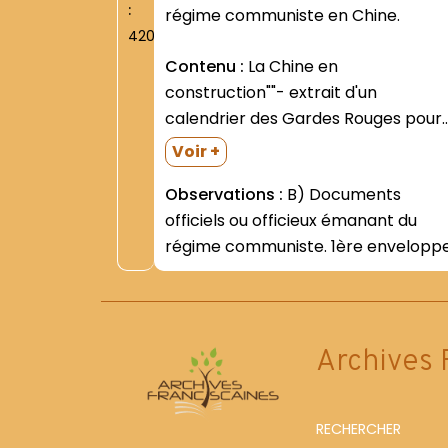
:
régime communiste en Chine.
420
Contenu :
La Chine en
construction""- extrait d'un
calendrier des Gardes Rouges pour
mars-avril 1968. Bulletin
Voir +
d'information. Ambassade de la
Observations :
B) Documents
République Populaire de Chine en
officiels ou officieux émanant du
République Française. Section
régime communiste. 1ère enveloppe
culturelle et presse (Paris)- n°94- 3
oct. 1969. Aujourd'hui la Chine.
Bimestriel d'informations sur...
Archives 
RECHERCHER