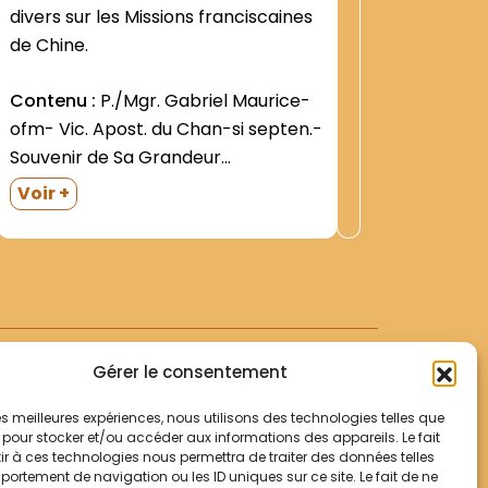
:
divers sur les Missions franciscaines
Divers
5635
de Chine.
Dossier 
Contenu :
P./Mgr. Gabriel Maurice-
2
ofm- Vic. Apost. du Chan-si septen.-
Souvenir de Sa Grandeur
Monseigneur Athanase Goette O.F.N.
Voir +
Histoire d'une Mission
franciscaine...Sans adresse
typographique- s.d. 123 + 44 p. Relié
demi-toile noire. P. Bernward H.
Willeke- ofm- The Franciscan
Foundation in...
Gérer le consentement
 les meilleures expériences, nous utilisons des technologies telles que
 pour stocker et/ou accéder aux informations des appareils. Le fait
r à ces technologies nous permettra de traiter des données telles
Votre panier
ortement de navigation ou les ID uniques sur ce site. Le fait de ne