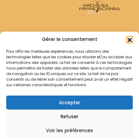
Archives Franciscaines
Gérer le consentement
Pour offrir les meilleures expériences, nous utilisons des
RECHERCHER
technologies telles que les cookies pour stocker et/ou accéder aux
Comment chercher ?
informations des appareils. Le fait de consentir à ces technologies
Les archives
nous permettra de traiter des données telles que le comportement
de navigation ou les ID uniques sur ce site. Le fait de ne pas
consentir ou de retirer son consentement peut avoir un effet négatif
Notre démarche
sur certaines caractéristiques et fonctions.
Les bibliothèques
Contact
Accepter
Votre panier
Refuser
Mentions légales
Politique de cookies
Voir les préférences
© Archives Franciscaines 2025