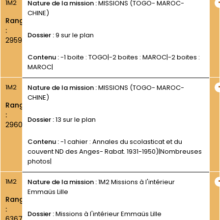
1M2
Nature de la mission :
MISSIONS (TOGO- MAROC-
CHINE)
Rang
:
Dossier :
9 sur le plan
2959
Contenu :
-1 boite : TOGO|-2 boites : MAROC|-2 boites :
MAROC|
1M2
Nature de la mission :
MISSIONS (TOGO- MAROC-
CHINE)
Rang
:
Dossier :
13 sur le plan
2960
Contenu :
-1 cahier : Annales du scolasticat et du
couvent ND des Anges- Rabat. 1931-1950)|Nombreuses
photos|
1M2
Nature de la mission :
1M2 Missions à l'intérieur
Emmaüs Lille
Rang
:
Dossier :
Missions à l'intérieur Emmaüs Lille
6367