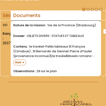
Série
Documents
3S1
Nature de la mission :
Vie de la Province (Strasbourg)
Rang
Dossier :
OBJETS DIVERS- STATUES ET TABLEAUX
:
2637
Contenu :
1e travée|-Petits tableaux St François
(Cimabue) ; St Bernardin de Sienne|-Pierre d?autel
(provenance inconnue)|2e travée|Missels romains-
Missels romano séraphiques ; Bréviaires romano-
Voir +
séraphiques ; Liturgia horarum. Latin- 1e moitié XXe
s|Martyrologe|Ménologe (plusieurs exemplaires)|3e
Observations :
29 sur le plan
travée|Missels et rituels ; bréviaires romano-
séraphiques. 1e moitié...