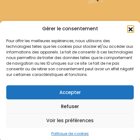
Archives Franciscaines
Gérer le consentement
Pour offrir les meilleures expériences, nous utilisons des
RECHERCHER
technologies telles que les cookies pour stocker et/ou accéder aux
Comment chercher ?
informations des appareils. Le fait de consentir à ces technologies
Les archives
nous permettra de traiter des données telles que le comportement
de navigation ou les ID uniques sur ce site. Le fait de ne pas
consentir ou de retirer son consentement peut avoir un effet négatif
Notre démarche
sur certaines caractéristiques et fonctions.
Les bibliothèques
Contact
Accepter
Votre panier
Refuser
Mentions légales
Politique de cookies
Voir les préférences
© Archives Franciscaines 2025
Politique de cookies