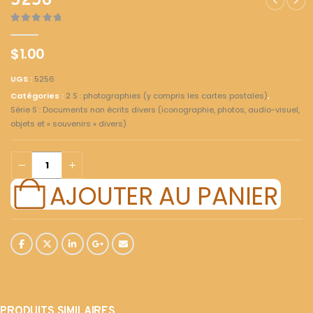
5256
0
out of 5
$
1.00
UGS :
5256
Catégories :
2 S : photographies (y compris les cartes postales)
,
Série S : Documents non écrits divers (iconographie, photos, audio-visuel,
objets et « souvenirs » divers)
AJOUTER AU PANIER
PRODUITS SIMILAIRES