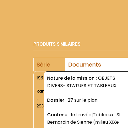
PRODUITS SIMILAIRES
Série
Documents
1S3
Nature de la mission :
OBJETS
DIVERS- STATUES ET TABLEAUX
Rang
:
Dossier :
27 sur le plan
2937
Contenu :
1e travée|Tableaux : St
Bernardin de Sienne (milieu XIXe