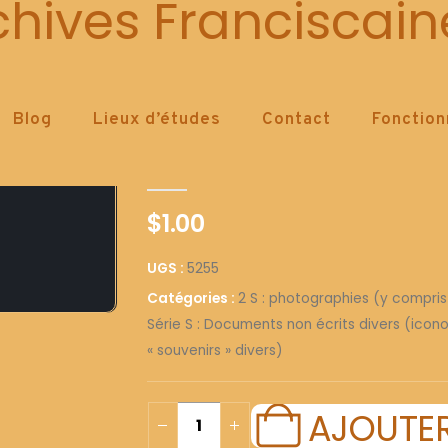
5255
chives Franciscain
Blog
Lieux d’études
Contact
Fonctio
5255
0
out of 5
$
1.00
UGS :
5255
Catégories :
2 S : photographies (y compris
Série S : Documents non écrits divers (icono
« souvenirs » divers)
AJOUTER