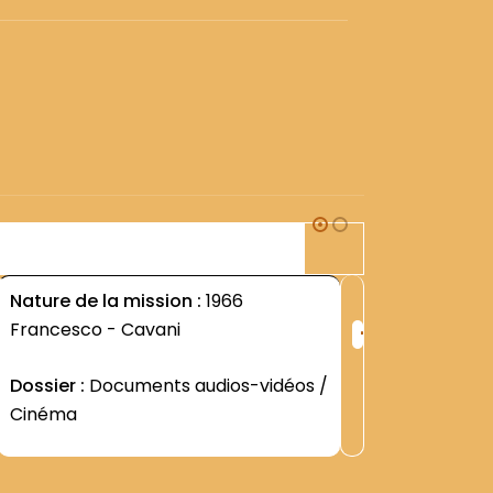
1S3
Nature de la mission :
1966
Nature d
+
Francesco - Cavani
DIVERS-
ng
Rang
:
Dossier :
Documents audios-vidéos /
Dossier 
6
2936
Cinéma
Contenu
St Franç