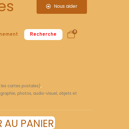
es
Nous aider
0
nnement
Recherche
 les cartes postales)
,
graphie, photos, audio-visuel, objets et
 AU PANIER