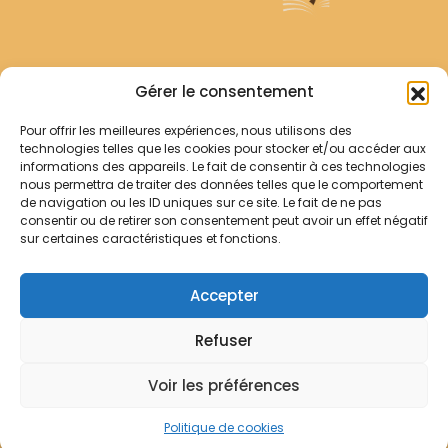
Archives Franciscaines
Gérer le consentement
Pour offrir les meilleures expériences, nous utilisons des
RECHERCHER
technologies telles que les cookies pour stocker et/ou accéder aux
Comment chercher ?
informations des appareils. Le fait de consentir à ces technologies
Les archives
nous permettra de traiter des données telles que le comportement
de navigation ou les ID uniques sur ce site. Le fait de ne pas
consentir ou de retirer son consentement peut avoir un effet négatif
Notre démarche
sur certaines caractéristiques et fonctions.
Les bibliothèques
Contact
Accepter
Votre panier
Refuser
Mentions légales
Politique de cookies
Voir les préférences
© Archives Franciscaines 2025
Politique de cookies