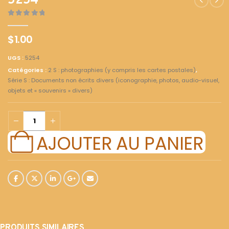
5254
0
out of 5
$
1.00
UGS :
5254
Catégories :
2 S : photographies (y compris les cartes postales)
,
Série S : Documents non écrits divers (iconographie, photos, audio-visuel,
objets et « souvenirs » divers)
AJOUTER AU PANIER
PRODUITS SIMILAIRES