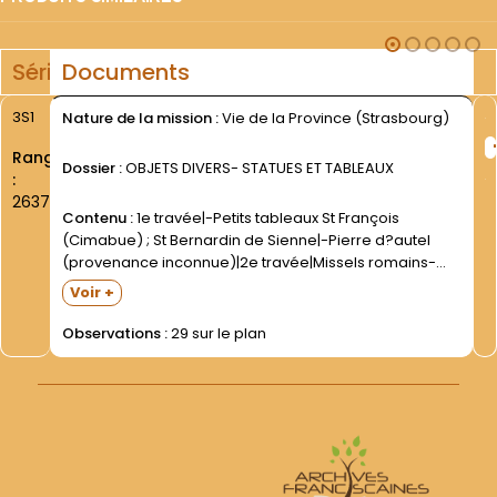
Série
Documents
3S1
Nature de la mission :
Vie de la Province (Strasbourg)
Rang
Dossier :
OBJETS DIVERS- STATUES ET TABLEAUX
:
2637
Contenu :
1e travée|-Petits tableaux St François
(Cimabue) ; St Bernardin de Sienne|-Pierre d?autel
(provenance inconnue)|2e travée|Missels romains-
Missels romano séraphiques ; Bréviaires romano-
Voir +
séraphiques ; Liturgia horarum. Latin- 1e moitié XXe
s|Martyrologe|Ménologe (plusieurs exemplaires)|3e
Observations :
29 sur le plan
travée|Missels et rituels ; bréviaires romano-
séraphiques. 1e moitié...