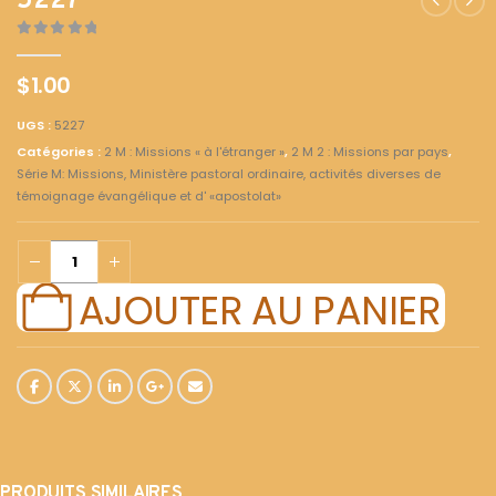
5227
0
out of 5
$
1.00
UGS :
5227
Catégories :
2 M : Missions « à l'étranger »
,
2 M 2 : Missions par pays
,
Série M: Missions, Ministère pastoral ordinaire, activités diverses de
témoignage évangélique et d' «apostolat»
AJOUTER AU PANIER
PRODUITS SIMILAIRES