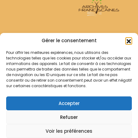
Archives Franciscaines
Gérer le consentement
Pour offrir les meilleures expériences, nous utilisons des
RECHERCHER
technologies telles que les cookies pour stocker et/ou accéder aux
Comment chercher ?
informations des appareils. Le fait de consentir à ces technologies
Les archives
nous permettra de traiter des données telles que le comportement
de navigation ou les ID uniques sur ce site. Le fait de ne pas
consentir ou de retirer son consentement peut avoir un effet négatif
Notre démarche
sur certaines caractéristiques et fonctions.
Les bibliothèques
Contact
Accepter
Votre panier
Refuser
Mentions légales
Politique de cookies
Voir les préférences