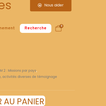
es
Nous aider
0
nnement
Recherche
 M 2 : Missions par pays
,
re, activités diverses de témoignage
 AU PANIER