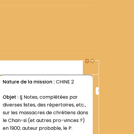
2M1
Nature de la mission :
CHINE 2
Nature d
+
ng
Rang
Objet :
§ Notes, complétées par
Objet :
§
:
diverses listes, des répertoires, etc.,
régime 
419
sur les massacres de chrétiens dans
Contenu
le Chan-si (et autres pro-vinces ?)
suppléme
en 1900; auteur probable, le P.