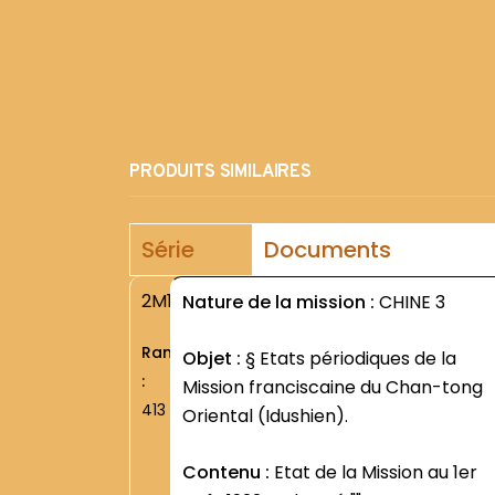
PRODUITS SIMILAIRES
Série
Documents
2M1
Nature de la mission :
CHINE 3
Rang
Objet :
§ Etats périodiques de la
:
Mission franciscaine du Chan-tong
413
Oriental (Idushien).
Contenu :
Etat de la Mission au 1er