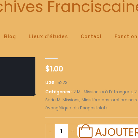
5223
chives Franciscain
Blog
Lieux d’études
Contact
Fonctio
5223
0
out of 5
$
1.00
UGS :
5223
Catégories :
2 M : Missions « à l'étranger »
,
2
Série M: Missions, Ministère pastoral ordinai
évangélique et d' «apostolat»
AJOUTER