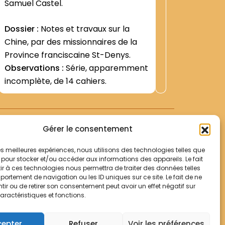
(Paris- J
Samuel Castel.
n°59- jan
Voir +
Dossier :
Notes et travaux sur la
une gran
Observat
Chine, par des missionnaires de la
l'Associ
émanant 
Province franciscaine St-Denys.
Missionn
Observations :
Série, apparemment
Missionn
incomplète, de 14 cahiers.
de Chine :
Gérer le consentement
 les meilleures expériences, nous utilisons des technologies telles que
 pour stocker et/ou accéder aux informations des appareils. Le fait
r à ces technologies nous permettra de traiter des données telles
Votre panier
ortement de navigation ou les ID uniques sur ce site. Le fait de ne
Mentions légales
ir ou de retirer son consentement peut avoir un effet négatif sur
aractéristiques et fonctions.
Politique de cookies
© Archives Franciscaines 2025
cepter
Refuser
Voir les préférences