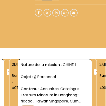
2M1
2M1
Nature de la mission :
CHINE 1
+
+
Rang
Ra
Objet :
§ Personnel.
:
:
407
409
Contenu :
Annuaires. Catalogus
Fratrum Minorum in Hongkong-.
flacaol. Taiwan Singapore. Cum