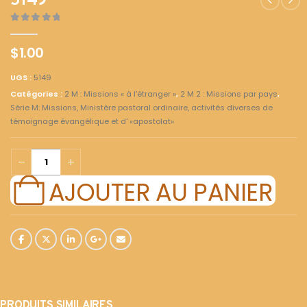
5149
0
out of 5
$
1.00
UGS :
5149
Catégories :
2 M : Missions « à l'étranger »
,
2 M 2 : Missions par pays
,
Série M: Missions, Ministère pastoral ordinaire, activités diverses de
témoignage évangélique et d' «apostolat»
AJOUTER AU PANIER
PRODUITS SIMILAIRES