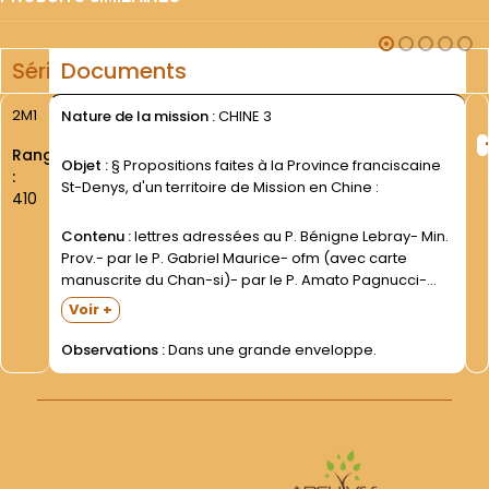
Série
Documents
2M1
Nature de la mission :
CHINE 3
Rang
Objet :
§ Propositions faites à la Province franciscaine
:
St-Denys, d'un territoire de Mission en Chine :
410
Contenu :
lettres adressées au P. Bénigne Lebray- Min.
Prov.- par le P. Gabriel Maurice- ofm (avec carte
manuscrite du Chan-si)- par le P. Amato Pagnucci-
ofm- Vic. Apost. du Chan-si septentrional (en latin)- et
Voir +
par le P. Luigi Canali- Min. Gén....
Observations :
Dans une grande enveloppe.