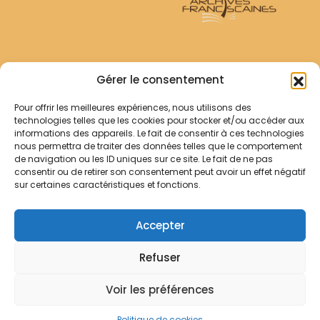
Archives Franciscaines
Gérer le consentement
Pour offrir les meilleures expériences, nous utilisons des
RECHERCHER
technologies telles que les cookies pour stocker et/ou accéder aux
Comment chercher ?
informations des appareils. Le fait de consentir à ces technologies
Les archives
nous permettra de traiter des données telles que le comportement
de navigation ou les ID uniques sur ce site. Le fait de ne pas
consentir ou de retirer son consentement peut avoir un effet négatif
Notre démarche
sur certaines caractéristiques et fonctions.
Les bibliothèques
Contact
Accepter
Votre panier
Refuser
Mentions légales
Politique de cookies
Voir les préférences
© Archives Franciscaines 2025
Politique de cookies