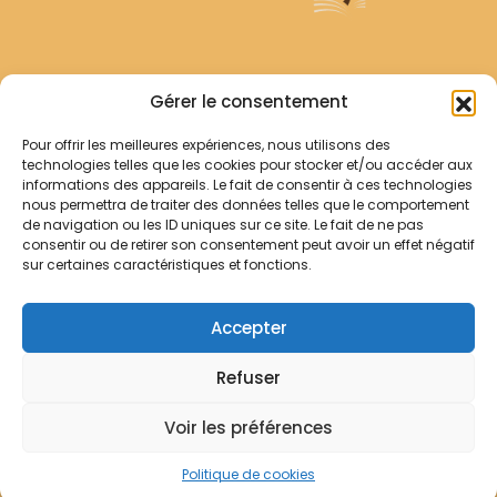
Archives Franciscaines
Gérer le consentement
Pour offrir les meilleures expériences, nous utilisons des
RECHERCHER
technologies telles que les cookies pour stocker et/ou accéder aux
Comment chercher ?
informations des appareils. Le fait de consentir à ces technologies
Les archives
nous permettra de traiter des données telles que le comportement
de navigation ou les ID uniques sur ce site. Le fait de ne pas
consentir ou de retirer son consentement peut avoir un effet négatif
Notre démarche
sur certaines caractéristiques et fonctions.
Les bibliothèques
Contact
Accepter
Votre panier
Refuser
Mentions légales
Politique de cookies
Voir les préférences
© Archives Franciscaines 2025
Politique de cookies