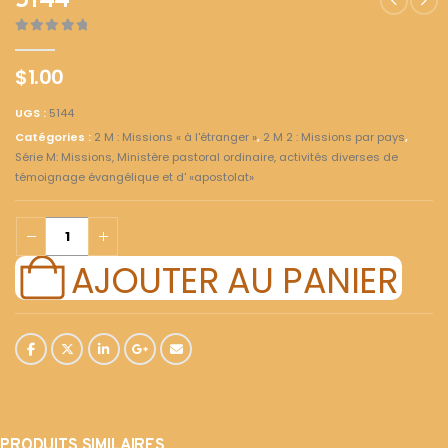
5144
0
out of 5
$
1.00
UGS :
5144
Catégories :
2 M : Missions « à l'étranger »
,
2 M 2 : Missions par pays
,
Série M: Missions, Ministère pastoral ordinaire, activités diverses de
témoignage évangélique et d' «apostolat»
AJOUTER AU PANIER
PRODUITS SIMILAIRES