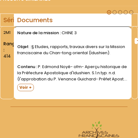
Série
Documents
2M1
Nature de la mission :
CHINE 3
Rang
Objet :
§ Etudes, rapports, travaux divers sur la Mission
:
franciscaine du Chan-tong oriental (Idushien).
414
Contenu :
P. Edmond Noyé- ofm- Aperçu historique de
la Préfecture Apostolique d'Idushien. S.1.n.typ. n.d.
(l'approbation du P. Venance Guichard- Préfet Apost.-
est datée de Tsingchow- 1er mai 1933). 34 D.- illustr. X.-
Voir +
Compendium Historicum Praefecturae Apostolicae de
Idu (s.d.). Texte dactyl....