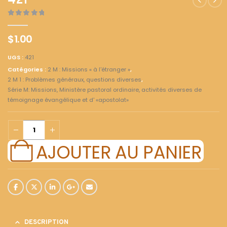
421
0
out of 5
$
1.00
UGS :
421
Catégories :
2 M : Missions « à l'étranger »
,
2 M 1 : Problèmes généraux, questions diverses
,
Série M: Missions, Ministère pastoral ordinaire, activités diverses de
témoignage évangélique et d' «apostolat»
AJOUTER AU PANIER
DESCRIPTION