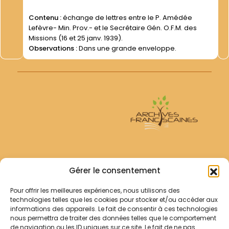
Contenu :
échange de lettres entre le P. Amédée
Lefèvre- Min. Prov.- et le Secrétaire Gén. O.F.M. des
Missions (16 et 25 janv. 1939).
Observations :
Dans une grande enveloppe.
Archives Franciscaines
Gérer le consentement
Pour offrir les meilleures expériences, nous utilisons des
RECHERCHER
technologies telles que les cookies pour stocker et/ou accéder aux
Comment chercher ?
informations des appareils. Le fait de consentir à ces technologies
Les archives
nous permettra de traiter des données telles que le comportement
de navigation ou les ID uniques sur ce site. Le fait de ne pas