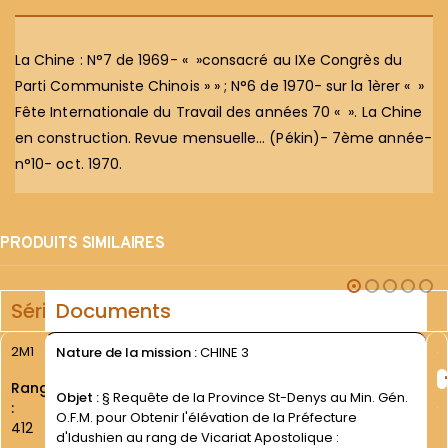
La Chine : N°7 de 1969- « »consacré au IXe Congrès du
Parti Communiste Chinois » » ; N°6 de 1970- sur la 1èrer « »
Fête Internationale du Travail des années 70 « ». La Chine
en construction. Revue mensuelle… (Pékin)- 7ème année-
n°10- oct. 1970.
PRODUITS SIMILAIRES
Série
Documents
2M1
Nature de la mission :
CHINE 3
Rang
Objet :
§ Requête de la Province St-Denys au Min. Gén.
:
O.F.M. pour Obtenir l'élévation de la Préfecture
412
d'Idushien au rang de Vicariat Apostolique :