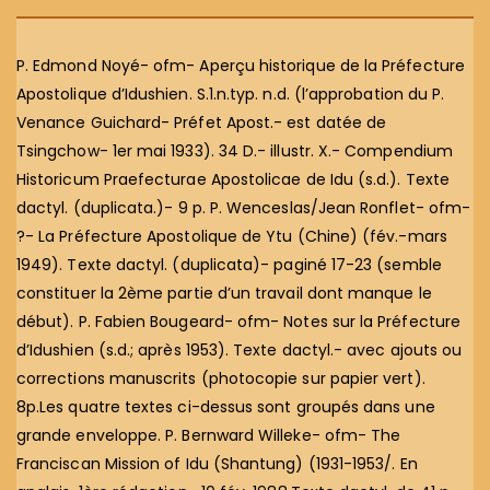
P. Edmond Noyé- ofm- Aperçu historique de la Préfecture
Apostolique d’Idushien. S.1.n.typ. n.d. (l’approbation du P.
Venance Guichard- Préfet Apost.- est datée de
Tsingchow- 1er mai 1933). 34 D.- illustr. X.- Compendium
Historicum Praefecturae Apostolicae de Idu (s.d.). Texte
dactyl. (duplicata.)- 9 p. P. Wenceslas/Jean Ronflet- ofm-
?- La Préfecture Apostolique de Ytu (Chine) (fév.-mars
1949). Texte dactyl. (duplicata)- paginé 17-23 (semble
constituer la 2ème partie d’un travail dont manque le
début). P. Fabien Bougeard- ofm- Notes sur la Préfecture
d’Idushien (s.d.; après 1953). Texte dactyl.- avec ajouts ou
corrections manuscrits (photocopie sur papier vert).
8p.Les quatre textes ci-dessus sont groupés dans une
grande enveloppe. P. Bernward Willeke- ofm- The
Franciscan Mission of Idu (Shantung) (1931-1953/. En