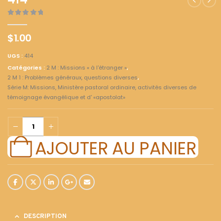
414
0
out of 5
$
1.00
UGS :
414
Catégories :
2 M : Missions « à l'étranger »
,
2 M 1 : Problèmes généraux, questions diverses
,
Série M: Missions, Ministère pastoral ordinaire, activités diverses de
témoignage évangélique et d' «apostolat»
AJOUTER AU PANIER
DESCRIPTION