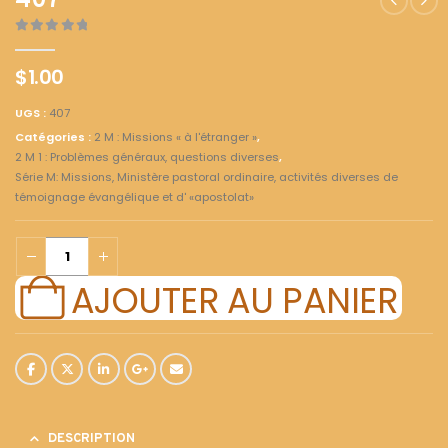
407
0
out of 5
$
1.00
UGS :
407
Catégories :
2 M : Missions « à l'étranger »
,
2 M 1 : Problèmes généraux, questions diverses
,
Série M: Missions, Ministère pastoral ordinaire, activités diverses de
témoignage évangélique et d' «apostolat»
AJOUTER AU PANIER
DESCRIPTION