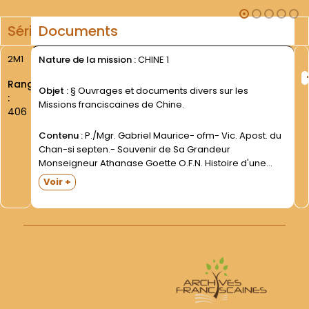
Série
Documents
2M1
Nature de la mission :
CHINE 1
Rang
Objet :
§ Ouvrages et documents divers sur les
:
Missions franciscaines de Chine.
406
Contenu :
P./Mgr. Gabriel Maurice- ofm- Vic. Apost. du
Chan-si septen.- Souvenir de Sa Grandeur
Monseigneur Athanase Goette O.F.N. Histoire d'une
Mission franciscaine...Sans adresse typographique-
Voir +
s.d. 123 + 44 p. Relié demi-toile noire. P. Bernward H.
Willeke- ofm- The Franciscan Foundation in...