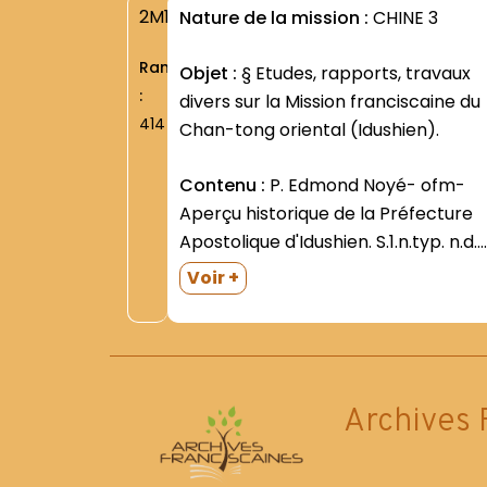
2M1
Nature de la mission :
CHINE 3
Rang
Objet :
§ Etudes, rapports, travaux
:
divers sur la Mission franciscaine du
414
Chan-tong oriental (Idushien).
Contenu :
P. Edmond Noyé- ofm-
Aperçu historique de la Préfecture
Apostolique d'Idushien. S.1.n.typ. n.d.
(l'approbation du P. Venance
Voir +
Guichard- Préfet Apost.- est datée
de Tsingchow- 1er mai 1933). 34 D.-
illustr. X.- Compendium Historicum
Praefecturae Apostolicae de Idu
(s.d.). Texte dactyl....
Archives 