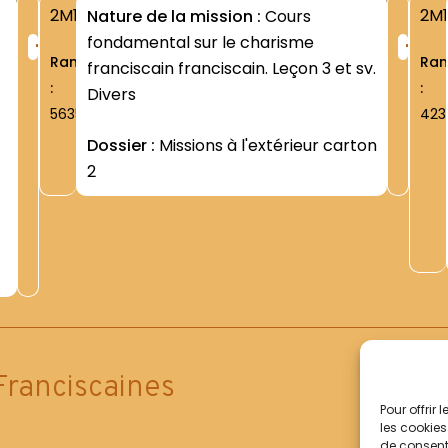
2M1
2M1
Nature de la mission :
Cours
+
+
fondamental sur le charisme
Rang
Ra
franciscain franciscain. Leçon 3 et sv.
:
:
Divers
5635
423
Dossier :
Missions à l'extérieur carton
2
Franciscaines
Pour offrir
les cookies
de consenti