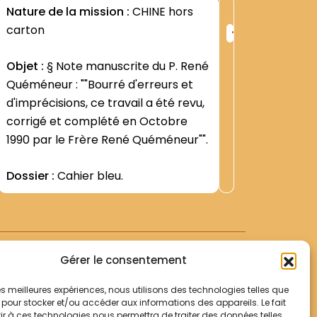
2M1
Nature de la mission :
CHINE hors
Nature d
+
carton
ng
Rang
Objet :
§
:
Objet :
§ Note manuscrite du P. René
régime 
421
Quéméneur : ""Bourré d'erreurs et
Contenu
d'imprécisions, ce travail a été revu,
""consac
corrigé et complété en Octobre
Communis
1990 par le Frère René Quéméneur"".
sur la 1è
Voir +
Dossier :
Cahier bleu.
Travail d
Observat
construc
officiels
(Pékin)-
régime 
envelop
Gérer le consentement
 les meilleures expériences, nous utilisons des technologies telles que
 pour stocker et/ou accéder aux informations des appareils. Le fait
r à ces technologies nous permettra de traiter des données telles