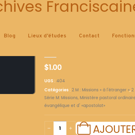
404
chives Franciscain
Blog
Lieux d’études
Contact
Fonctio
404
0
out of 5
$
1.00
UGS :
404
Catégories :
2 M : Missions « à l'étranger »
,
2
Série M: Missions, Ministère pastoral ordinai
évangélique et d' «apostolat»
AJOUTER