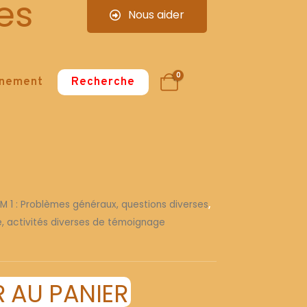
es
Nous aider
0
nnement
Recherche
 M 1 : Problèmes généraux, questions diverses
,
re, activités diverses de témoignage
 AU PANIER