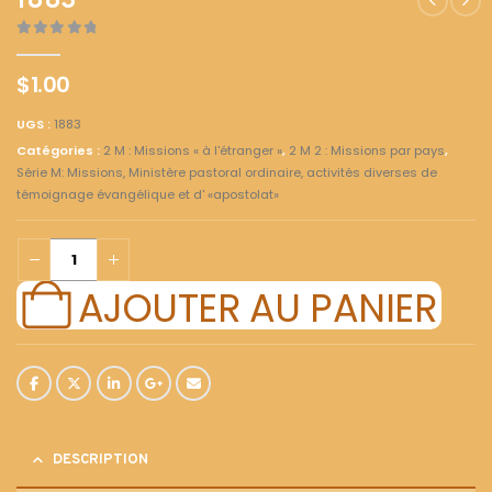
1883
0
out of 5
$
1.00
UGS :
1883
Catégories :
2 M : Missions « à l'étranger »
,
2 M 2 : Missions par pays
,
Série M: Missions, Ministère pastoral ordinaire, activités diverses de
témoignage évangélique et d' «apostolat»
AJOUTER AU PANIER
DESCRIPTION