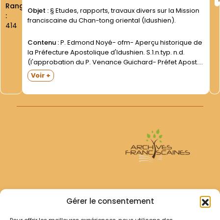
Rang
Objet :
§ Etudes, rapports, travaux divers sur la Mission
:
franciscaine du Chan-tong oriental (Idushien).
414
Contenu :
P. Edmond Noyé- ofm- Aperçu historique de
la Préfecture Apostolique d'Idushien. S.1.n.typ. n.d.
(l'approbation du P. Venance Guichard- Préfet Apost.-
est datée de Tsingchow- 1er mai 1933). 34 D.- illustr. X.-
Voir +
Compendium Historicum Praefecturae Apostolicae de
Idu (s.d.). Texte dactyl....
Archives Franciscaines
Gérer le consentement