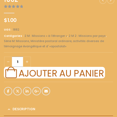
1882
0
out of 5
$
1.00
UGS :
1882
Catégories :
2 M : Missions « à l'étranger »
,
2 M 2 : Missions par pays
,
Série M: Missions, Ministère pastoral ordinaire, activités diverses de
témoignage évangélique et d' «apostolat»
AJOUTER AU PANIER
DESCRIPTION