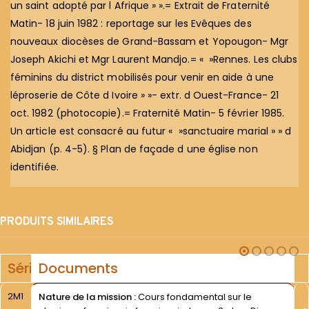
un saint adopté par l Afrique » ».= Extrait de Fraternité
Matin- 18 juin 1982 : reportage sur les Evêques des
nouveaux diocèses de Grand-Bassam et Yopougon- Mgr
Joseph Akichi et Mgr Laurent Mandjo.= « »Rennes. Les clubs
féminins du district mobilisés pour venir en aide à une
léproserie de Côte d Ivoire » »- extr. d Ouest-France- 21
oct. 1982 (photocopie).= Fraternité Matin- 5 février 1985.
Un article est consacré au futur « »sanctuaire marial » » d
Abidjan (p. 4-5). § Plan de façade d une église non
identifiée.
PRODUITS SIMILAIRES
Série
Documents
2M1
Nature de la mission :
Cours fondamental sur le