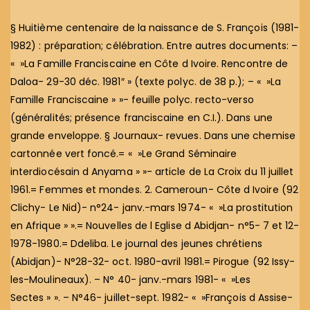
§ Huitième centenaire de la naissance de S. François (1981-
1982) : préparation; célébration. Entre autres documents: –
« »La Famille Franciscaine en Côte d Ivoire. Rencontre de
Daloa- 29-30 déc. 1981″ » (texte polyc. de 38 p.); – « »La
Famille Franciscaine » »- feuille polyc. recto-verso
(généralités; présence franciscaine en C.I.). Dans une
grande enveloppe. § Journaux- revues. Dans une chemise
cartonnée vert foncé.= « »Le Grand Séminaire
interdiocésain d Anyama » »- article de La Croix du 11 juillet
1961.= Femmes et mondes. 2. Cameroun- Côte d Ivoire (92
Clichy- Le Nid)- n°24- janv.-mars 1974- « »La prostitution
en Afrique » ».= Nouvelles de l Eglise d Abidjan- n°5- 7 et 12-
1978-1980.= Ddeliba. Le journal des jeunes chrétiens
(Abidjan)- N°28-32- oct. 1980-avril 1981.= Pirogue (92 Issy-
les-Moulineaux). – N° 40- janv.-mars 1981- « »Les
Sectes » ». – N°46- juillet-sept. 1982- « »François d Assise-