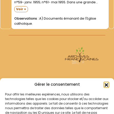
n°59- janv. 1955; n°61- mai 1955. Dans une grande
enveloppe. Bulletin de l'Association des Anciens
Voir +
Missionnaires de Chine- ou Anciens Missionnaires-
Belges et Français- de Chine :...
Observations :
A) Documents émanant de l'Eglise
catholique.
Archives Franciscaines
Gérer le consentement
Pour offrir les meilleures expériences, nous utilisons des
RECHERCHER
technologies telles que les cookies pour stocker et/ou accéder aux
Comment chercher ?
informations des appareils. Le fait de consentir à ces technologies
Les archives
nous permettra de traiter des données telles que le comportement
de navigation ou les ID uniques sur ce site. Le fait de ne pas