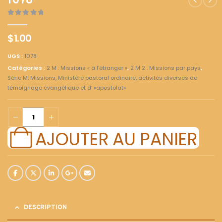
1078
0
out of 5
$
1.00
UGS :
1078
Catégories :
2 M : Missions « à l'étranger »
,
2 M 2 : Missions par pays
,
Série M: Missions, Ministère pastoral ordinaire, activités diverses de
témoignage évangélique et d' «apostolat»
AJOUTER AU PANIER
DESCRIPTION