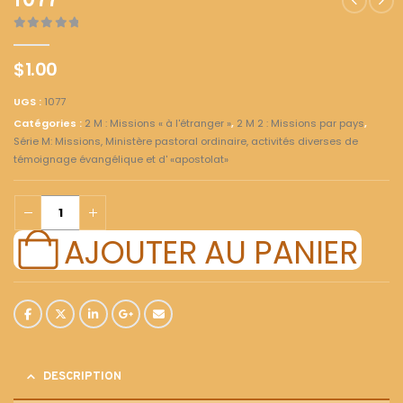
1077
0
out of 5
$
1.00
UGS :
1077
Catégories :
2 M : Missions « à l'étranger »
,
2 M 2 : Missions par pays
,
Série M: Missions, Ministère pastoral ordinaire, activités diverses de
témoignage évangélique et d' «apostolat»
AJOUTER AU PANIER
DESCRIPTION