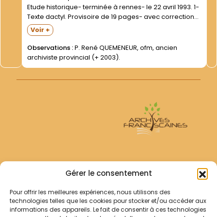
Etude historique- terminée à rennes- le 22 avril 1993. 1-
Texte dactyl. Provisoire de 19 pages- avec corrections
manuscrites. 2- Texte imprimé définitif de 16 pages-
Voir +
avec couverture verte. Documents trouvés dans les
papiers...
Observations :
P. René QUEMENEUR, ofm, ancien
archiviste provincial (+ 2003).
Archives Franciscaines
Gérer le consentement
Pour offrir les meilleures expériences, nous utilisons des
RECHERCHER
technologies telles que les cookies pour stocker et/ou accéder aux
Comment chercher ?
informations des appareils. Le fait de consentir à ces technologies
Les archives