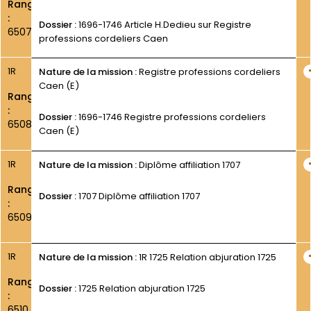
Rang
:
Dossier :
1696-1746 Article H.Dedieu sur Registre
6507
professions cordeliers Caen
1R
Nature de la mission :
Registre professions cordeliers
Caen (E)
Rang
:
Dossier :
1696-1746 Registre professions cordeliers
6508
Caen (E)
1R
Nature de la mission :
Diplôme affiliation 1707
Rang
Dossier :
1707 Diplôme affiliation 1707
:
6509
1R
Nature de la mission :
1R 1725 Relation abjuration 1725
Rang
Dossier :
1725 Relation abjuration 1725
:
6510