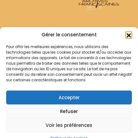
Archives Franciscaines
Gérer le consentement
Pour offrir les meilleures expériences, nous utilisons des
RECHERCHER
technologies telles que les cookies pour stocker et/ou accéder aux
Comment chercher ?
informations des appareils. Le fait de consentir à ces technologies
Les archives
nous permettra de traiter des données telles que le comportement
de navigation ou les ID uniques sur ce site. Le fait de ne pas
consentir ou de retirer son consentement peut avoir un effet négatif
Notre démarche
sur certaines caractéristiques et fonctions.
Les bibliothèques
Contact
Accepter
Votre panier
Refuser
Mentions légales
Politique de cookies
Voir les préférences
© Archives Franciscaines 2025