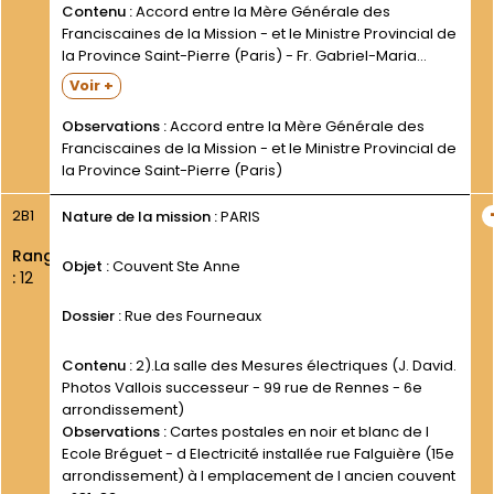
Contenu :
Accord entre la Mère Générale des
Franciscaines de la Mission - et le Ministre Provincial de
la Province Saint-Pierre (Paris) - Fr. Gabriel-Maria
PORTÉ pour l installation d une petite communauté de
Voir +
Soeurs en vue d assurer certains service au...
Observations :
Accord entre la Mère Générale des
Franciscaines de la Mission - et le Ministre Provincial de
la Province Saint-Pierre (Paris)
2B1
Nature de la mission :
PARIS
Rang
Objet :
Couvent Ste Anne
:
12
Dossier :
Rue des Fourneaux
Contenu :
2).La salle des Mesures électriques (J. David.
Photos Vallois successeur - 99 rue de Rennes - 6e
arrondissement)
Observations :
Cartes postales en noir et blanc de l
Ecole Bréguet - d Electricité installée rue Falguière (15e
arrondissement) à l emplacement de l ancien couvent