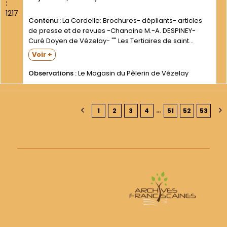
:
1217
Contenu :
La Cordelle: Brochures- dépliants- articles
de presse et de revues -Chanoine M.-A. DESPINEY-
Curé Doyen de Vézelay- "" Les Tertiaires de saint
François et la Cordelle de Vézelay ""- trois coupures
Voir +
de La Liberté de l Yonne- 25 mars -...
Observations :
Le Magasin du Pèlerin de Vézelay
…
1
2
3
4
51
52
53