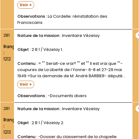
Province St Pierre;le P. Marie-François AUBRY- ""
Voir +
premier ermite ""- chargé des travaux d
aménagement- et le P. Jean-François...
Observations :
La Cordelle: réinstallation des
Franciscains
2B1
Nature de la mission :
Inventaire Vézelay
Rang
Objet :
2 B 1 / Vézelay 1.
:
1212
Contenu :
= "" Serait-ce vrai? "" et "" Il est vrai que ""-
coupures de La Liberté de l Yonne- 6-8 et 27-29 mai
1949 =Sur la demande de M. André BARBIER- député
des Vosges- père du P. Jean-François BARBIER-
Voir +
Ministre...
Observations :
-Documents divers
2B1
Nature de la mission :
Inventaire Vézelay
Rang
Objet :
2 B 1 / Vézelay 2.
:
1213
Contenu :
-Dossier du classement de la chapelle