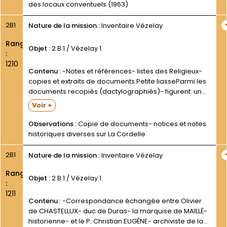
des locaux conventuels (1963)
2B1
Nature de la mission :
Inventaire Vézelay
Rang
Objet :
2 B 1 / Vézelay 1.
:
1210
Contenu :
-Notes et références- listes des Religieux-
copies et extraits de documents.Petite liasseParmi les
documents recopiés (dactylographiés)- figurent: un
extrait de la Chronique de Salimbene- d après La
Voir +
France Franciscaine- t. 1- 1912- p. 36 et suivantes; des
extraits des Annales...
Observations :
Copie de documents- notices et notes
historiques diverses sur La Cordelle
2B1
Nature de la mission :
Inventaire Vézelay
Rang
Objet :
2 B 1 / Vézelay 1.
:
1211
Contenu :
-Correspondance échangée entre:Olivier
de CHASTELLUX- duc de Duras- la marquise de MAILLÉ-
historienne- et le P. Christian EUGÈNE- archiviste de la