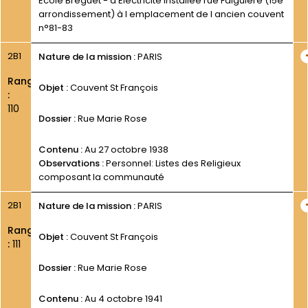
Ecole Bréguet - d Electricité installée rue Falguière (15e
arrondissement) à l emplacement de l ancien couvent
n°81-83
2B1
Nature de la mission :
PARIS
Rang
Objet :
Couvent St François
:
110
Dossier :
Rue Marie Rose
Contenu :
Au 27 octobre 1938
Observations :
Personnel: Listes des Religieux
composant la communauté
2B1
Nature de la mission :
PARIS
Rang
Objet :
Couvent St François
:
111
Dossier :
Rue Marie Rose
Contenu :
Au 4 octobre 1941