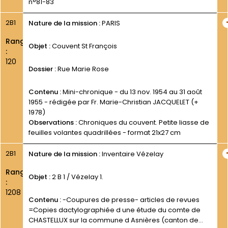
n°81-83
2B1
Nature de la mission :
PARIS
Rang
Objet :
Couvent St François
:
120
Dossier :
Rue Marie Rose
Contenu :
Mini-chronique - du 13 nov. 1954 au 31 août
1955 - rédigée par Fr. Marie-Christian JACQUELET (+
1978)
Observations :
Chroniques du couvent. Petite liasse de
feuilles volantes quadrillées - format 21x27 cm
2B1
Nature de la mission :
Inventaire Vézelay
Rang
Objet :
2 B 1 / Vézelay 1.
:
1208
Contenu :
-Coupures de presse- articles de revues
=Copies dactylographiée d une étude du comte de
CHASTELLUX sur la commune d Asnières (canton de