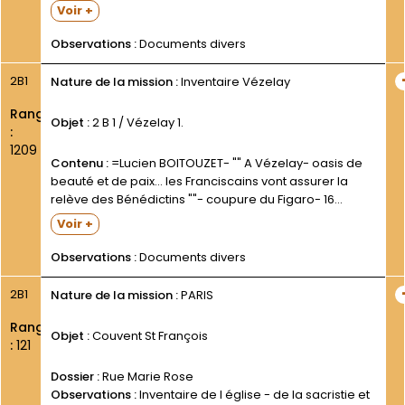
Vézelay)- publiée dans le Bulletin de la Société d
Voir +
Etudes d Avallon- 11e année- 1870- p. 94 suiv....
Observations :
Documents divers
2B1
Nature de la mission :
Inventaire Vézelay
Rang
Objet :
2 B 1 / Vézelay 1.
:
1209
Contenu :
=Lucien BOITOUZET- "" A Vézelay- oasis de
beauté et de paix... les Franciscains vont assurer la
relève des Bénédictins ""- coupure du Figaro- 16
septembre 1953- p. 12- 2 photos = "" Les Franciscains
Voir +
prennent la charge de Vézelay ""-...
Observations :
Documents divers
2B1
Nature de la mission :
PARIS
Rang
Objet :
Couvent St François
:
121
Dossier :
Rue Marie Rose
Observations :
Inventaire de l église - de la sacristie et