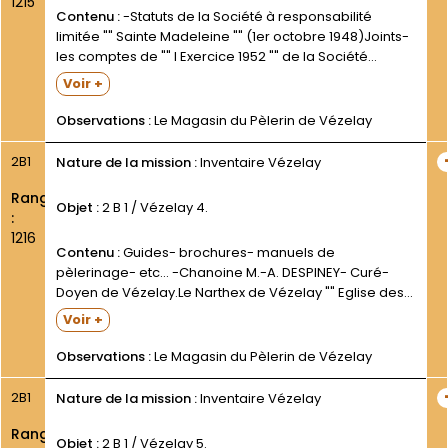
1215
Contenu :
-Statuts de la Société à responsabilité
limitée "" Sainte Madeleine "" (1er octobre 1948)Joints-
les comptes de "" l Exercice 1952 "" de la Société
(présentation brève et sommaire)- et l inventaire
Voir +
dactylographié du mobilier de la "" Maison Sainte-
Croix...
Observations :
Le Magasin du Pèlerin de Vézelay
2B1
Nature de la mission :
Inventaire Vézelay
Rang
Objet :
2 B 1 / Vézelay 4.
:
1216
Contenu :
Guides- brochures- manuels de
pèlerinage- etc... -Chanoine M.-A. DESPINEY- Curé-
Doyen de Vézelay.Le Narthex de Vézelay "" Eglise des
Pèlerins "".Vézelay- Magasin du Pèlerin- s.d.- 15 p. -
Voir +
Paul DONCOEUR- SJ- Graduel de Vézelay- 1946- 64 p.
-Même auteur- Vézelay. Saint Bernard...
Observations :
Le Magasin du Pèlerin de Vézelay
2B1
Nature de la mission :
Inventaire Vézelay
Rang
Objet :
2 B 1 / Vézelay 5.