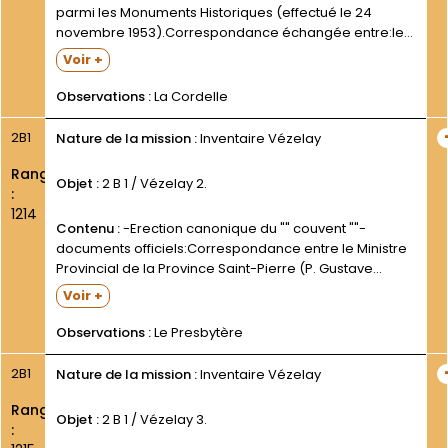
parmi les Monuments Historiques (effectué le 24
novembre 1953).Correspondance échangée entre:le
Préfet de l Yonne;M. André BARBIER- député des
Voir +
Vosges- Président de l Association "" Les Amis de la
Cordelle de Vézelay ""- père...
Observations :
La Cordelle
2B1
Nature de la mission :
Inventaire Vézelay
Rang
Objet :
2 B 1 / Vézelay 2.
:
1214
Contenu :
-Erection canonique du "" couvent ""-
documents officiels:Correspondance entre le Ministre
Provincial de la Province Saint-Pierre (P. Gustave
BOULEZ) et l Archevêque de Sens (Mgr Frédéric
Voir +
LAMY);rescrit de la Congrégation romaine des
Religieux- contresigné par le Vicaire Général OFM(17
Observations :
Le Presbytère
août...
2B1
Nature de la mission :
Inventaire Vézelay
Rang
Objet :
2 B 1 / Vézelay 3.
: