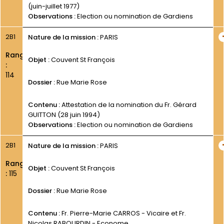
(juin-juillet 1977)
Observations :
Election ou nomination de Gardiens
2B1
Nature de la mission :
PARIS
Rang
Objet :
Couvent St François
:
114
Dossier :
Rue Marie Rose
Contenu :
Attestation de la nomination du Fr. Gérard
GUITTON (28 juin 1994)
Observations :
Election ou nomination de Gardiens
2B1
Nature de la mission :
PARIS
Rang
Objet :
Couvent St François
:
115
Dossier :
Rue Marie Rose
Contenu :
Fr. Pierre-Marie CARROS - Vicaire et Fr.
Nicolas RABOURDIN - Econome