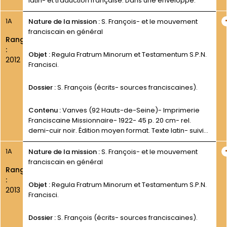
latin- et traduction française. Dans une enveloppe.
1A
Nature de la mission :
S. François- et le mouvement
franciscain en général
Rang
:
Objet :
Regula Fratrum Minorum et Testamentum S.P.N.
2012
Francisci.
Dossier :
S. François (écrits- sources franciscaines).
Contenu :
Vanves (92 Hauts-de-Seine)- Imprimerie
Franciscaine Missionnaire- 1922- 45 p. 20 cm- rel.
demi-cuir noir. Édition moyen format. Texte latin- suivi
de la traduction fran6aise.
1A
Nature de la mission :
S. François- et le mouvement
franciscain en général
Rang
:
Objet :
Regula Fratrum Minorum et Testamentum S.P.N.
2013
Francisci.
Dossier :
S. François (écrits- sources franciscaines).