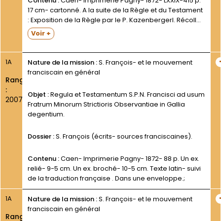
Contenu :
Caen- Imprimerie Pagny- 1872- LXXIX-415 p.
17 cm- cartonné. A la suite de la Règle et du Testament
: Exposition de la Règle par le P. Kazenbergerl. Récollet
p. 262-303; Déclaration du Pape Nicolas III sur la Règle
Voir +
des Frères...
1A
Nature de la mission :
S. François- et le mouvement
franciscain en général
Rang
:
Objet :
Regula et Testamentum S.P.N. Francisci ad usum
2007
Fratrum Minorum Strictioris Observantiae in Gallia
degentium.
Dossier :
S. François (écrits- sources franciscaines).
Contenu :
Caen- Imprimerie Pagny- 1872- 88 p. Un ex.
relié- 9-5 cm. Un ex. broché- 10-5 cm. Texte latin- suivi
de la traduction française . Dans une enveloppe.;
1A
Nature de la mission :
S. François- et le mouvement
franciscain en général
Rang