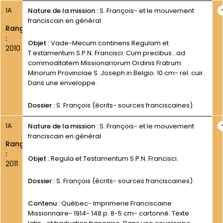
1A
Nature de la mission :
S. François- et le mouvement
franciscain en général
Rang
:
Objet :
Vade-Mecum continens Regulam et
2010
T:estamentum S.P.N. Francisci. Cum precibus...ad
commoditatem Missionariorum Ordinis Fratrum
Minorum Provinciae S. Joseph in Belgio. 10 cm- rel. cuir.
Dans une enveloppe.
Dossier :
S. François (écrits- sources franciscaines).
1A
Nature de la mission :
S. François- et le mouvement
franciscain en général
Rang
:
Objet :
Regula et Testamentum S.P.N. Francisci.
2011
Dossier :
S. François (écrits- sources franciscaines).
Contenu :
Québec- Imprimerie Franciscaine
Missionnaire- 1914- 148 p. 8-5 cm- cartonné. Texte