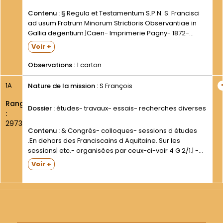
Contenu :
§ Regula et Testamentum S.P.N. S. Francisci
ad usum Fratrum Minorum Strictioris Observantiae in
Gallia degentium.|Caen- Imprimerie Pagny- 1872-
LXXIX-415 p. 17 cm- cartonné.|A la suite de la Règle et
Voir +
du Testament :| Exposition de la Règle par le P....
Observations :
1 carton
1A
Nature de la mission :
S François
Rang
Dossier :
études- travaux- essais- recherches diverses
:
2973
Contenu :
& Congrès- colloques- sessions d études
.En dehors des Franciscains d Aquitaine. Sur les
sessions| etc.- organisées par ceux-ci-voir 4 G 2/1.| -
Colloque de l Arbresle (Rhône)- décembre 1972 ;|
Voir +
communications du P.Francis de Beer et de M.Jacques
Le...