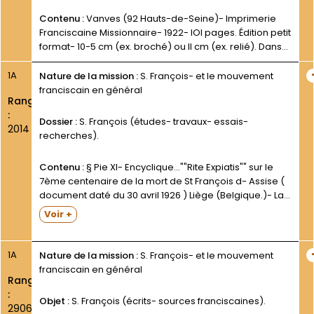
Contenu :
Vanves (92 Hauts-de-Seine)- Imprimerie
Franciscaine Missionnaire- 1922- IOI pages. Édition petit
format- 10-5 cm (ex. broché) ou II cm (ex. relié). Dans
une enveloppe.
1A
Nature de la mission :
S. François- et le mouvement
franciscain en général
Rang
:
Dossier :
S. François (études- travaux- essais-
2014
recherches).
Contenu :
§ Pie XI- Encyclique...""Rite Expiatis"" sur le
7ème centenaire de la mort de St François d- Assise (
document daté du 30 avril 1926 ) Liège (Belgique.)- La
Pensée Catholique- s.d.-.1 30 p. 17-5 cm- broché. Dans
Voir +
une enveloppe. §...
1A
Nature de la mission :
S. François- et le mouvement
franciscain en général
Rang
:
Objet :
S. François (écrits- sources franciscaines).
2906