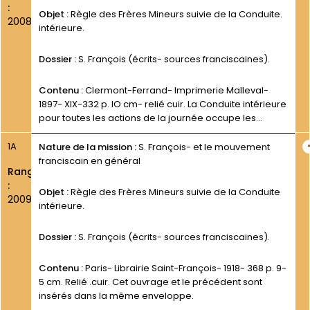
:
Objet :
Règle des Frères Mineurs suivie de la Conduite.
2008
intérieure.
Dossier :
S. François (écrits- sources franciscaines).
Contenu :
Clermont-Ferrand- Imprimerie Malleval-
1897- XIX-332 p. IO cm- relié cuir. La Conduite intérieure
pour toutes les actions de la journée occupe les
pages. 62-206.
1A
Nature de la mission :
S. François- et le mouvement
franciscain en général
Rang
:
Objet :
Règle des Frères Mineurs suivie de la Conduite
2009
intérieure.
Dossier :
S. François (écrits- sources franciscaines).
Contenu :
Paris- Librairie Saint-François- 1918- 368 p. 9-
5 cm. Relié .cuir. Cet ouvrage et le précédent sont
insérés dans la même enveloppe.