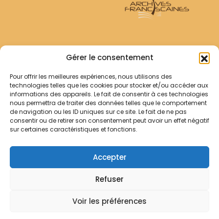
Archives Franciscaines
Gérer le consentement
Pour offrir les meilleures expériences, nous utilisons des
RECHERCHER
technologies telles que les cookies pour stocker et/ou accéder aux
Comment chercher ?
informations des appareils. Le fait de consentir à ces technologies
Les archives
nous permettra de traiter des données telles que le comportement
de navigation ou les ID uniques sur ce site. Le fait de ne pas
consentir ou de retirer son consentement peut avoir un effet négatif
Notre démarche
sur certaines caractéristiques et fonctions.
Les bibliothèques
Contact
Accepter
Votre panier
Refuser
Mentions légales
Politique de cookies
Voir les préférences
© Archives Franciscaines 2025