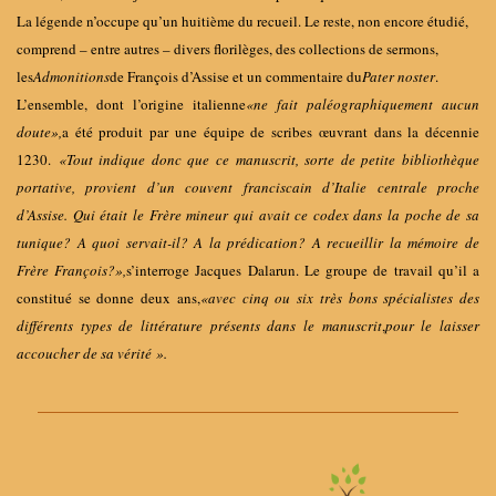
La légende n’occupe qu’un huitième du recueil. Le reste, non encore étudié,
comprend – entre autres – divers florilèges, des collections de sermons,
les
Admonitions
de François d’Assise et un commentaire du
Pater noster
.
L’ensemble, dont l’origine italienne
«
ne fait paléographiquement aucun
doute
»,
a été produit par une équipe de scribes œuvrant dans la décennie
1230.
«
Tout indique donc que ce manuscrit, sorte de petite bibliothèque
portative, provient d’un couvent franciscain d’Italie centrale proche
d’Assise. Qui était le Frère mineur qui avait ce codex dans la poche de sa
tunique
? A quoi servait-il
? A la prédication
? A recueillir la mémoire de
Frère François
?
»,
s’interroge Jacques Dalarun. Le groupe de travail qu’il a
constitué se donne deux ans,
«
avec cinq ou six très bons spécialistes des
différents types de littérature présents dans le manuscrit
,
pour le laisser
accoucher de sa vérité ».