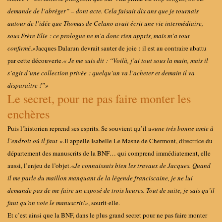
demande de l’abréger” – dont acte. Cela faisait dix ans que je tournais
autour de l’idée que Thomas de Celano avait écrit une vie intermédiaire,
sous Frère Elie : ce prologue ne m’a donc rien appris, mais m’a tout
confirmé.
»
Jacques Dalarun devrait sauter de joie : il est au contraire abattu
par cette découverte.
« Je me suis dit : “Voilà, j’ai tout sous la main, mais il
s’agit d’une collection privée : quelqu’un va l’acheter et demain il va
disparaître !”
»
Le secret, pour ne pas faire monter les
enchères
Puis l’historien reprend ses esprits. Se souvient qu’il a
«
une très bonne amie à
l’endroit où il faut
».
Il appelle Isabelle Le Masne de Chermont, directrice du
département des manuscrits de la BNF… qui comprend immédiatement, elle
aussi, l’enjeu de l’objet.
«
Je connaissais bien les travaux de Jacques. Quand
il me parle du maillon manquant de la légende franciscaine, je ne lui
demande pas de me faire un exposé de trois heures. Tout de suite, je sais qu’il
faut qu’on voie le manuscrit
!
»
, sourit-elle.
Et c’est ainsi que la BNF, dans le plus grand secret pour ne pas faire monter