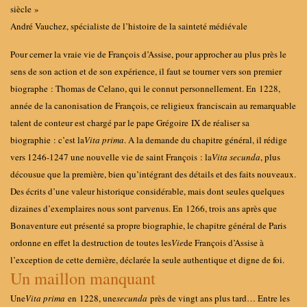
siècle »
André Vauchez, spécialiste de l’histoire de la sainteté médiévale
Pour cerner la vraie vie de François d’Assise, pour approcher au plus près le
sens de son action et de son expérience, il faut se tourner vers son premier
biographe
: Thomas de Celano, qui le connut personnellement. En 1228,
année de la canonisation de François, ce religieux franciscain au remarquable
talent de conteur est chargé par le pape Grégoire IX de réaliser sa
biographie : c’est la
Vita prima
. A la demande du chapitre général, il rédige
vers 1246-1247 une nouvelle vie de saint François : la
Vita secunda
, plus
décousue que la première, bien qu’intégrant des détails et des faits nouveaux.
Des écrits d’une valeur historique considérable, mais dont seules quelques
dizaines d’exemplaires nous sont parvenus. En 1266, trois ans après que
Bonaventure eut présenté sa propre biographie, le chapitre général de Paris
ordonne en effet la destruction de toutes les
Vie
de François d’Assise à
l’exception de cette dernière, déclarée la seule authentique et digne de foi.
Un maillon manquant
Une
Vita prima
en 1228, une
secunda
près de vingt ans plus tard… Entre les