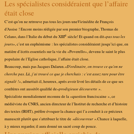
Les spécialistes considéraient que l’affaire
était close
C’est qu’on ne retrouve pas tous les jours une
Vie
inédite de François
d’Assise ! Encore moins rédigée par son premier biographe, Thomas de
e
Celano, dans l’Italie du début du XIII
siècle
! Et quand on dit
«
pas tous les
jours
»
, c’est un euphémisme : les spécialistes considéraient jusqu’ici que, en
matière d’écrits essentiels sur la vie du «
Poverello
», devenu le saint le plus
populaire de l’Eglise catholique, l’affaire était close.
Beaucoup, mais pas Jacques Dalarun.
«
D’ordinaire, on trouve ce qu’on ne
cherche pas. Là, j’ai trouvé ce que je cherchais
: c’est assez rare pour être
signalé
!
»
, admettait-il, heureux, après avoir livré les détails de ce que ses
confrères ont aussitôt qualifié de
«
prodigieuse découverte
»
.
Spécialiste mondialement reconnu de la «
question franciscaine
», ce
médiéviste du CNRS, ancien directeur de l’Institut de recherche et d’histoire
des textes (IRHT), préfère évoquer la chance qui l’a conduit à ce précieux
manuscrit plutôt que s’attribuer le titre de
«
découvreur
».
Chance à laquelle,
à y mieux regarder, il aura donné un sacré coup de pouce.