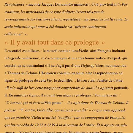
Renaissance
»,
raconte Jacques Dalarun
.
Ce manuscrit, d’où provient-il ?
«
Par
tradition, les marchands de ce type d’objets livrent très peu de
renseignements sur leur précédent propriétaire – du moins avant la vente. La
seule indication qui nous a été donnée est “private continental
collection” ».
« Il y avait tout dans ce prologue »
L’essentiel est ailleurs
: le recueil contient une
Vie
de saint François incluant
la
Légende ombrienne,
et s’accompagne d’une très bonne notice d’expert, qui
conclut en se demandant s’il ne s’agit pas d’une
Vie
jusqu’alors inconnue due
à Thomas de Celano. L’historien consulte en toute hâte la reproduction en
ligne du prologue de cette
Vie,
le déchiffre… Et son cœur s’arrête de battre.
«
Il m’a suffi de lire cette page pour comprendre de quoi il s’agissait,
poursuit-
il
. En quatorze lignes, il y avait tout dans ce prologue
! Son auteur dit :
“C’est moi qui ai écrit la
Vita prima”
– il s’agit donc de Thomas de Celano. Il
précise : “C’est toi, Frère Elie, qui m’avais tout dit” – ce qui nous apprend
que sa première
Vie
lui avait été “soufflée” par ce compagnon de François,
qui lui succéda de 1232 à 1239 à la direction de l’ordre. Et il ajoute en sub­
stance : “Certains se plaignent que ma
Vita prima
est trop longue, on me