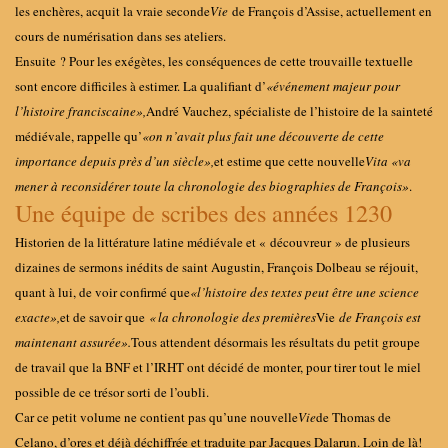
les enchères, acquit la vraie seconde
Vie
de François d’Assise, actuellement en
cours de numérisation dans ses ateliers.
Ensuite
? Pour les exégètes, les conséquences de cette trouvaille textuelle
sont encore difficiles à estimer. La qualifiant d’
«
événement majeur pour
l’histoire franciscaine
»,
André Vauchez, spécialiste de l’histoire de la sainteté
médiévale, rappelle qu’
«
on n’avait plus fait une découverte de cette
importance depuis près d’un siècle
»,
et estime que cette nouvelle
Vita «
va
mener à reconsidérer toute la chronologie des biographies de François
»
.
Une équipe de scribes des années 1230
Historien de la littérature latine médiévale et « découvreur » de plusieurs
dizaines de sermons inédits de saint Augustin, François Dolbeau se réjouit,
quant à lui, de voir confirmé que
«
l’histoire des textes peut être une science
exacte
»,
et de savoir que
«
la chronologie des premières
Vie
de François est
maintenant assurée
».
Tous attendent désormais les résultats du petit groupe
de travail que la BNF et l’IRHT ont décidé de monter, pour tirer tout le miel
possible de ce trésor sorti de l’oubli.
Car ce petit volume ne contient pas qu’une nouvelle
Vie
de Thomas de
Celano, d’ores et déjà déchiffrée et traduite par Jacques Dalarun. Loin de là
!