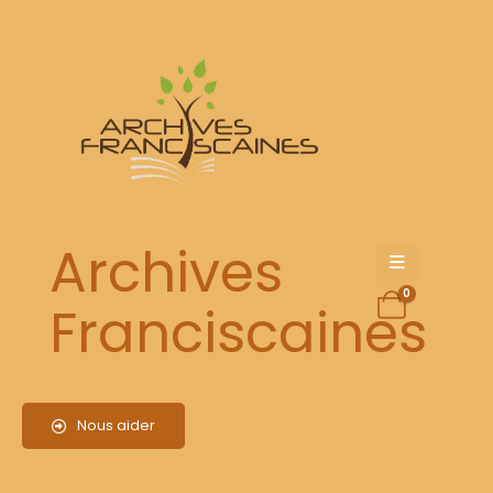
2015-01 Nouveau manuscrit de Celano
(vie de saint François)
Archives
C’est un recueil à peine plus grand qu’un paquet de cigarettes, mal ficelé,
dépenaillé, sans couverture. Cent vingt-deux feuillets d’un mauvais
0
Franciscaines
parchemin, couverts de caractères latins minuscules et partiellement effacés.
Autant dire un ouvrage à la limite du déchiffrable. Vendredi 16 janvier, à la
séance hebdomadaire de l’Académie des inscriptions et belles-lettres, sa
présentation a pourtant suscité l’enthousiasme de l’aréopage d’historiens
réunis pour l’occasion. Elle a aussi confirmé la fierté des responsables de la
Nous aider
Bibliothèque nationale de France (BNF), qui vient d’acquérir ce manuscrit
pour 60
000
euros.