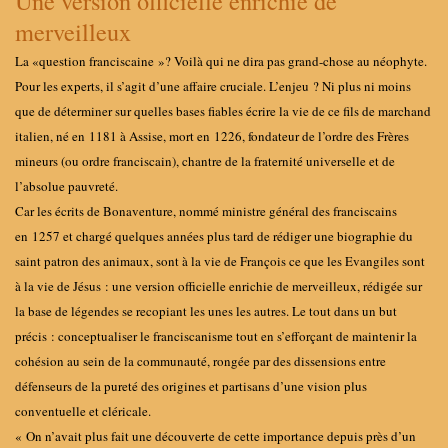
Une version officielle enrichie de
merveilleux
La «
question franciscaine
»
? Voilà qui ne dira pas grand-chose au néophyte.
Pour les experts, il s’agit d’une affaire cruciale. L’enjeu
? Ni plus ni moins
que de déterminer sur quelles bases fiables écrire la vie de ce fils de marchand
italien, né en 1181 à Assise, mort en 1226, fondateur de l’ordre des Frères
mineurs (ou ordre franciscain), chantre de la fraternité universelle et de
l’absolue pauvreté.
Car les écrits de Bonaventure, nommé ministre général des franciscains
en 1257 et chargé quelques années plus tard de rédiger une biographie du
saint patron des animaux, sont à la vie de François ce que les Evangiles sont
à la vie de Jésus : une version officielle enrichie de merveilleux, rédigée sur
la base de légendes se recopiant les unes les autres. Le tout dans un but
précis
: conceptualiser le franciscanisme tout en s’efforçant de maintenir la
cohésion au sein de la communauté, rongée par des dissensions entre
défenseurs de la pureté des origines et partisans d’une vision plus
conventuelle et cléricale.
« On n’avait plus fait une découverte de cette importance depuis près d’un