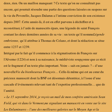
deux, rien. Ou un maillon manquant ? Ce texte qu’on ne connaîtrait pas
encore, qui pourrait résoudre une partie des questions laissées en suspens sur
la vie du Poverello, Jacques Dalarun a l’intime conviction de son existence
depuis 2007. Cette année-là, il est en effet parvenu à déchiffrer et à
reconstituer, à l’aide de manuscrits épars, une légende de saint François
contant les deux dernières années de sa vie
: un texte qu’il nomme
Légende
ombrienne,
qu’il attribue à Thomas de Celano, et dont la rédaction se situe
entre 1237 et 1239.
Intrigué par le fait qu’il commence à la stigmatisation de François sur
l’Alverne (1224) et non à sa naissance, le médiéviste soupçonne que ce récit
est le fragment d’un texte plus important. Voire – sait-on jamais ? – d’une
nouvelle
Vie du bienheureux François
… Celle-là même qui est au cœur du
précieux manuscrit dont la BNF est désormais détentrice, à l’issue d’une
cascade d’événements relevant tant de l’expertise professionnelle… que de
l’amitié.
« Le 15 septembre 2014, je reçois un mail de mon confrère américain Sean
Field, qui vit dans le Vermont
,
me signalant un manuscrit en vente sur le site
Les Enluminures – l’une des meilleures galeries sur le Moyen Age et la