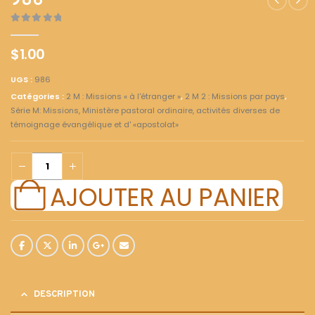
986
0
out of 5
$
1.00
UGS :
986
Catégories :
2 M : Missions « à l'étranger »
,
2 M 2 : Missions par pays
,
Série M: Missions, Ministère pastoral ordinaire, activités diverses de
témoignage évangélique et d' «apostolat»
AJOUTER AU PANIER
DESCRIPTION