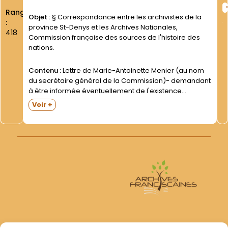
Rang
Objet :
§ Correspondance entre les archivistes de la
:
province St-Denys et les Archives Nationales,
418
Commission française des sources de l'histoire des
nations.
Contenu :
Lettre de Marie-Antoinette Menier (au nom
du secrétaire général de la Commission)- demandant
à être informée éventuellement de l'existence
d'archives concernant l'Asie et l'Océanie (Paris- 20
Voir +
août 1971)- et réponse négative du P. Lionel Sonnet
(Rennes- 26 oct. suivant). Lettre...