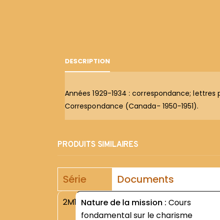
DESCRIPTION
Années 1929-1934 : correspondance; lettres 
Correspondance (Canada- 1950-1951).
PRODUITS SIMILAIRES
Série
Documents
2M1
Nature de la mission :
Cours
fondamental sur le charisme