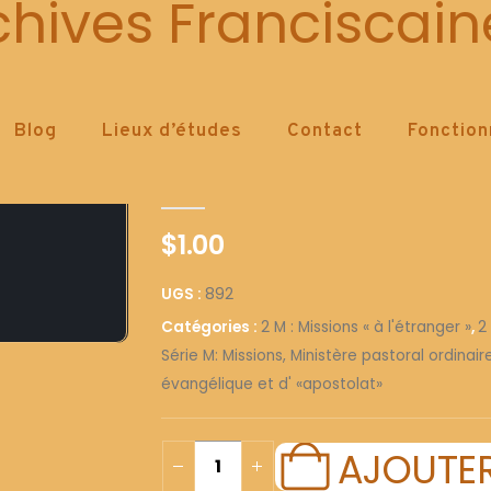
892
chives Franciscain
Blog
Lieux d’études
Contact
Fonctio
892
0
out of 5
$
1.00
UGS :
892
Catégories :
2 M : Missions « à l'étranger »
,
2
Série M: Missions, Ministère pastoral ordinai
évangélique et d' «apostolat»
AJOUTER