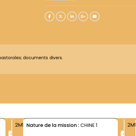
pastorales; documents divers.
2M1
2M1
Nature de la mission :
CHINE 1
+
+