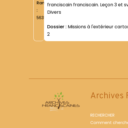
Rang
franciscain franciscain. Leçon 3 et sv
:
Divers
5635
Dossier :
Missions à l'extérieur carto
2
Archives 
RECHERCHER
Comment cherche