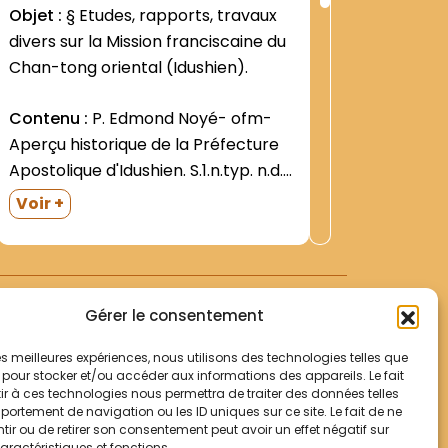
ng
Rang
Objet :
§ Etudes, rapports, travaux
:
divers sur la Mission franciscaine du
Dossier 
5637
Chan-tong oriental (Idushien).
(général
Contenu :
P. Edmond Noyé- ofm-
Aperçu historique de la Préfecture
Apostolique d'Idushien. S.1.n.typ. n.d.
(l'approbation du P. Venance
Voir +
Guichard- Préfet Apost.- est datée
de Tsingchow- 1er mai 1933). 34 D.-
illustr. X.- Compendium Historicum
Praefecturae Apostolicae de Idu
Gérer le consentement
(s.d.). Texte dactyl....
 les meilleures expériences, nous utilisons des technologies telles que
 pour stocker et/ou accéder aux informations des appareils. Le fait
r à ces technologies nous permettra de traiter des données telles
Votre panier
ortement de navigation ou les ID uniques sur ce site. Le fait de ne
Mentions légales
ir ou de retirer son consentement peut avoir un effet négatif sur
aractéristiques et fonctions.