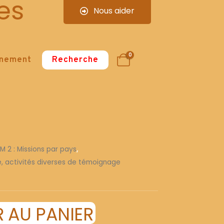
es
Nous aider
0
nnement
Recherche
 M 2 : Missions par pays
,
re, activités diverses de témoignage
 AU PANIER