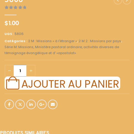
5806
0
out of 5
$
1.00
UGS :
5806
Catégories :
2 M : Missions « à l'étranger »
,
2 M 2 : Missions par pays
,
Série M: Missions, Ministère pastoral ordinaire, activités diverses de
témoignage évangélique et d' «apostolat»
AJOUTER AU PANIER
PRODUITS SIMILAIRES