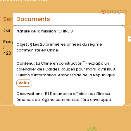
Série
Documents
2M1
Nature de la mission :
CHINE 3
Rang
Objet :
§ Les 20 premières années du régime
:
communiste en Chine.
420
Contenu :
La Chine en construction""- extrait d'un
calendrier des Gardes Rouges pour mars-avril 1968.
Bulletin d'information. Ambassade de la République
Populaire de Chine en République Française. Section
Voir +
culturelle et presse (Paris)- n°94- 3 oct. 1969.
Aujourd'hui la Chine. Bimestriel d'informations sur...
Observations :
B) Documents officiels ou officieux
émanant du régime communiste. 1ère enveloppe.