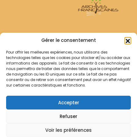
Archives Franciscaines
Gérer le consentement
Pour offrir les meilleures expériences, nous utilisons des
RECHERCHER
technologies telles que les cookies pour stocker et/ou accéder aux
Comment chercher ?
informations des appareils. Le fait de consentir à ces technologies
Les archives
nous permettra de traiter des données telles que le comportement
de navigation ou les ID uniques sur ce site. Le fait de ne pas
consentir ou de retirer son consentement peut avoir un effet négatif
Notre démarche
sur certaines caractéristiques et fonctions.
Les bibliothèques
Contact
Accepter
Votre panier
Refuser
Mentions légales
Politique de cookies
Voir les préférences