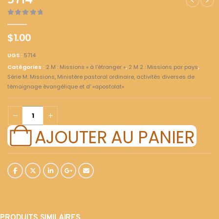
5714
0
out of 5
$
1.00
UGS :
5714
Catégories :
2 M : Missions « à l'étranger »
,
2 M 2 : Missions par pays
,
Série M: Missions, Ministère pastoral ordinaire, activités diverses de
témoignage évangélique et d' «apostolat»
AJOUTER AU PANIER
PRODUITS SIMILAIRES