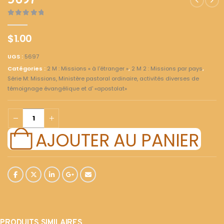
5697
0
out of 5
$
1.00
UGS :
5697
Catégories :
2 M : Missions « à l'étranger »
,
2 M 2 : Missions par pays
,
Série M: Missions, Ministère pastoral ordinaire, activités diverses de
témoignage évangélique et d' «apostolat»
AJOUTER AU PANIER
PRODUITS SIMILAIRES