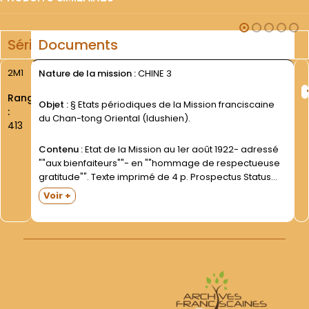
Série
Documents
2M1
Nature de la mission :
CHINE 3
Rang
Objet :
§ Etats périodiques de la Mission franciscaine
:
du Chan-tong Oriental (Idushien).
413
Contenu :
Etat de la Mission au 1er août 1922- adressé
""aux bienfaiteurs""- en ""hommage de respectueuse
gratitude"". Texte imprimé de 4 p. Prospectus Status
Missionis guotannis ad S.C. de Propaganda Fide ab
Voir +
Ordinario mittendus : 30 juin 1933- 30 juin 1938-...