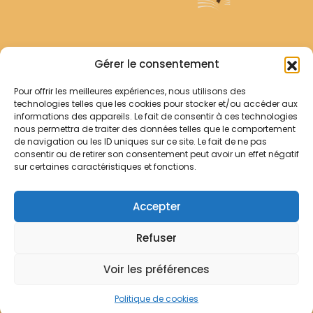
Archives Franciscaines
Gérer le consentement
Pour offrir les meilleures expériences, nous utilisons des
RECHERCHER
technologies telles que les cookies pour stocker et/ou accéder aux
Comment chercher ?
informations des appareils. Le fait de consentir à ces technologies
Les archives
nous permettra de traiter des données telles que le comportement
de navigation ou les ID uniques sur ce site. Le fait de ne pas
consentir ou de retirer son consentement peut avoir un effet négatif
Notre démarche
sur certaines caractéristiques et fonctions.
Les bibliothèques
Contact
Accepter
Votre panier
Refuser
Mentions légales
Politique de cookies
Voir les préférences
© Archives Franciscaines 2025
Politique de cookies