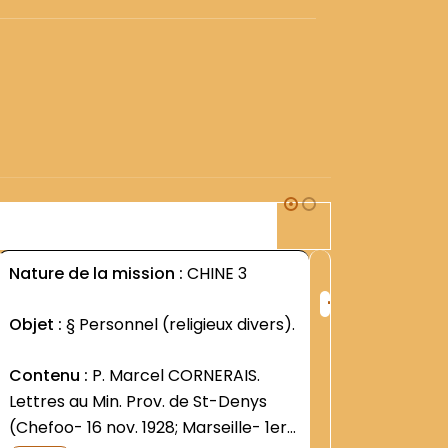
2M1
Nature de la mission :
CHINE 3
Nature d
+
ng
Rang
Objet :
§ Personnel (religieux divers).
Objet :
§
:
divers su
406
Contenu :
P. Marcel CORNERAIS.
de Chine
Lettres au Min. Prov. de St-Denys
(Chefoo- 16 nov. 1928; Marseille- 1er
Contenu