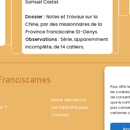
Samuel Castel.
Dossier :
Notes et travaux sur la
Chine, par des missionnaires de la
Province franciscaine St-Denys.
Observations :
Série, apparemment
incomplète, de 14 cahiers.
Franciscaines
Pour offrir
les cookies
de consenti
Notre démarche
que le comp
r ?
Les bibliothèques
pas consent
certaines c
Contact
Ac