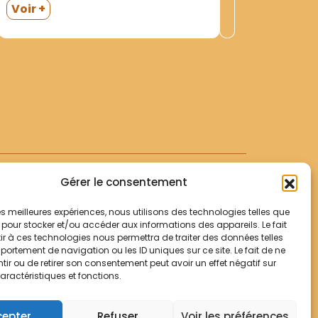
mars 1929; Chowwuvang- 9 janv.
ofm- Vic
Voir +
1939). Dans une grande enveloppe. P.
Souvenir
Albert DIGARD. Lettres au Min. Prov.
Monseign
Voir +
de St-Denys (Pa-doul 16 janv. 1929;
Histoire 
Lin-ChU- 22...
francisc
typograph
demi-toil
Willeke-
Foundatio
Gérer le consentement
 les meilleures expériences, nous utilisons des technologies telles que
 pour stocker et/ou accéder aux informations des appareils. Le fait
r à ces technologies nous permettra de traiter des données telles
Votre panier
ortement de navigation ou les ID uniques sur ce site. Le fait de ne
Mentions légales
ir ou de retirer son consentement peut avoir un effet négatif sur
aractéristiques et fonctions.
Politique de cookies
© Archives Franciscaines 2025
cepter
Refuser
Voir les préférences