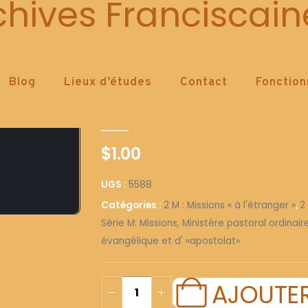
5588
chives Franciscain
Blog
Lieux d’études
Contact
Fonctio
5588
0
out of 5
$
1.00
UGS :
5588
Catégories :
2 M : Missions « à l'étranger »
,
2
Série M: Missions, Ministère pastoral ordinai
évangélique et d' «apostolat»
AJOUTER