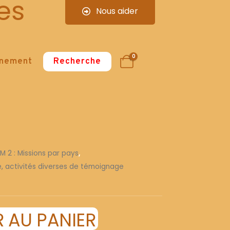
es
Nous aider
0
nnement
Recherche
 M 2 : Missions par pays
,
re, activités diverses de témoignage
 AU PANIER