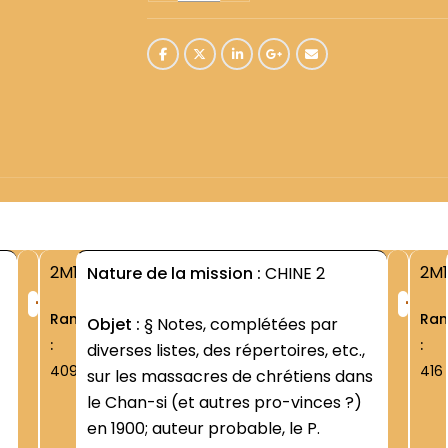
2M1
2M1
Nature de la mission :
CHINE 2
+
+
Rang
Ra
Objet :
§ Notes, complétées par
:
:
diverses listes, des répertoires, etc.,
409
416
sur les massacres de chrétiens dans
le Chan-si (et autres pro-vinces ?)
en 1900; auteur probable, le P.