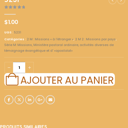
5231
0
out of 5
$
1.00
UGS :
5231
Catégories :
2 M : Missions « à l'étranger »
,
2 M 2 : Missions par pays
,
Série M: Missions, Ministère pastoral ordinaire, activités diverses de
témoignage évangélique et d' «apostolat»
AJOUTER AU PANIER
PRODUITS SIMILAIRES