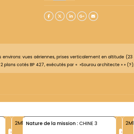
 ses environs: vues aériennes, prises verticalement en altitude (
 2 plans cotés BP 427, exécutés par « »Sourou architecte » » (?)
2M1
2M1
Nature de la mission :
CHINE 3
+
+