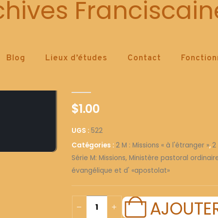
522
chives Franciscain
Blog
Lieux d’études
Contact
Fonctio
522
0
out of 5
$
1.00
UGS :
522
Catégories :
2 M : Missions « à l'étranger »
,
2
Série M: Missions, Ministère pastoral ordinai
évangélique et d' «apostolat»
AJOUTER