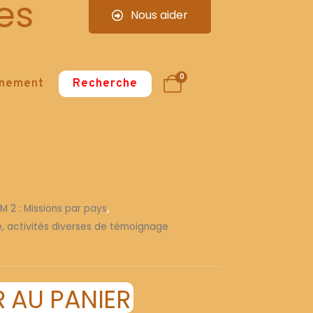
es
Nous aider
0
nnement
Recherche
 M 2 : Missions par pays
,
re, activités diverses de témoignage
 AU PANIER