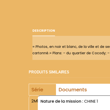
DESCRIPTION
= Photos, en noir et blanc, de la ville et de
cartonné.= Plans: – du quartier de Cocody; –
PRODUITS SIMILAIRES
Série
Documents
2M1
Nature de la mission :
CHINE 1