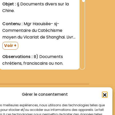
ng
Rang
Objet :
§ Documents divers sur la
Objet :
§
:
Chine.
divers su
4
406
de Chine
Contenu :
Mgr Haouisée- sj-
Commentaire du Catéchisme
Contenu
moyen du Vicariat de Shanghai. Livre
ofm- Vic
du Maître.Zi-ka-wei / Shangaï-
Souvenir
Voir +
Imprimerie de T'ou-sè-we- 1940.VIII-
Monseign
Voir +
Observations :
B) Documents
242 p. Relié pleine toile noire. P.
Histoire 
chrétiens, franciscains ou non.
Hermes Feeters- ofm- Facultates
francisc
quae Ordinarii et Missionnarii in Sinis
typograph
habere solent."" cum brevi...
demi-toil
Willeke-
Foundatio
Gérer le consentement
 les meilleures expériences, nous utilisons des technologies telles que
 pour stocker et/ou accéder aux informations des appareils. Le fait
r à ces technologies nous permettra de traiter des données telles