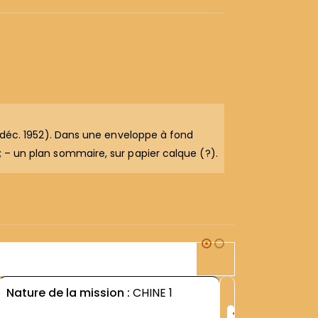
23 déc. 1952). Dans une enveloppe à fond
; – un plan sommaire, sur papier calque (?).
2M1
Nature de la mission :
CHINE 1
Nature d
+