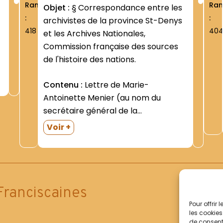
Rang
Ra
Objet :
§ Correspondance entre les
:
:
archivistes de la province St-Denys
418
40
et les Archives Nationales,
Commission française des sources
de l'histoire des nations.
Contenu :
Lettre de Marie-
Antoinette Menier (au nom du
.
secrétaire général de la
Commission)- demandant à être
Voir +
informée éventuellement de
l'existence d'archives concernant
l'Asie et l'Océanie (Paris- 20 août
1971)- et réponse négative du P.
Lionel Sonnet (Rennes- 26 oct.
Franciscaines
suivant). Lettre...
Pour offrir
les cookies
de consenti