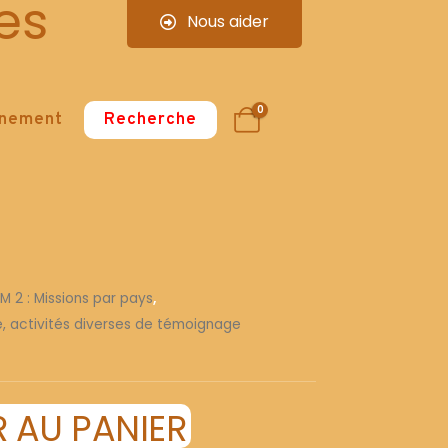
es
Nous aider
0
nnement
Recherche
 M 2 : Missions par pays
,
re, activités diverses de témoignage
 AU PANIER