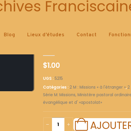
5215
chives Franciscain
Blog
Lieux d’études
Contact
Fonctio
5215
0
out of 5
$
1.00
UGS :
5215
Catégories :
2 M : Missions « à l'étranger »
,
2
Série M: Missions, Ministère pastoral ordinai
évangélique et d' «apostolat»
AJOUTER