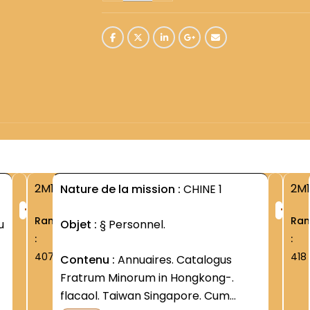
2M1
2M1
Nature de la mission :
CHINE 1
+
+
Rang
Ra
u
Objet :
§ Personnel.
:
:
407
418
Contenu :
Annuaires. Catalogus
Fratrum Minorum in Hongkong-.
flacaol. Taiwan Singapore. Cum