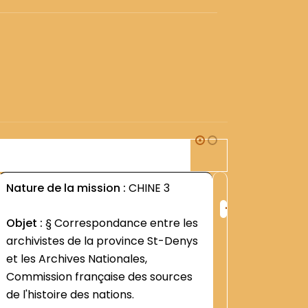
2M1
Nature de la mission :
CHINE 3
Nature d
+
ng
Rang
Objet :
§ Correspondance entre les
Objet :
§
:
archivistes de la province St-Denys
régime 
420
et les Archives Nationales,
Contenu
Commission française des sources
construct
de l'histoire des nations.