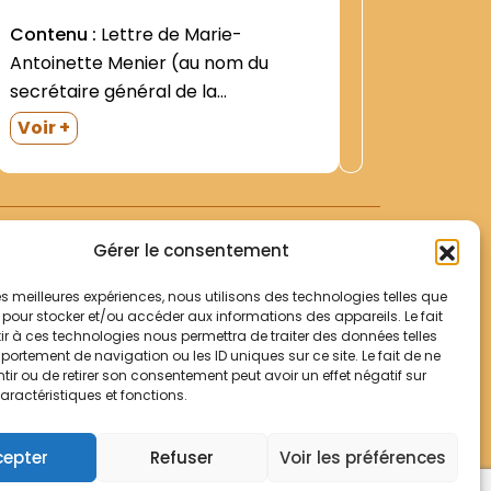
calendri
Contenu :
Lettre de Marie-
mars-avri
Voir +
Antoinette Menier (au nom du
d'inform
Observat
secrétaire général de la
Républiq
officiels
Commission)- demandant à être
Républiq
Voir +
régime c
informée éventuellement de
culturell
l'existence d'archives concernant
oct. 1969
l'Asie et l'Océanie (Paris- 20 août
Bimestrie
1971)- et réponse négative du P.
Gérer le consentement
Lionel Sonnet (Rennes- 26 oct.
suivant). Lettre...
 les meilleures expériences, nous utilisons des technologies telles que
 pour stocker et/ou accéder aux informations des appareils. Le fait
r à ces technologies nous permettra de traiter des données telles
Votre panier
ortement de navigation ou les ID uniques sur ce site. Le fait de ne
Mentions légales
ir ou de retirer son consentement peut avoir un effet négatif sur
aractéristiques et fonctions.
Politique de cookies
© Archives Franciscaines 2025
cepter
Refuser
Voir les préférences