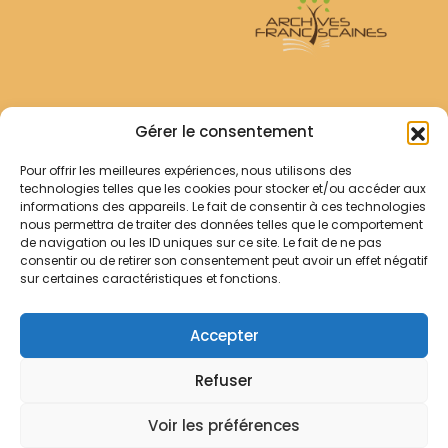
Archives Franciscaines
Gérer le consentement
Pour offrir les meilleures expériences, nous utilisons des
RECHERCHER
technologies telles que les cookies pour stocker et/ou accéder aux
Comment chercher ?
informations des appareils. Le fait de consentir à ces technologies
Les archives
nous permettra de traiter des données telles que le comportement
de navigation ou les ID uniques sur ce site. Le fait de ne pas
consentir ou de retirer son consentement peut avoir un effet négatif
Notre démarche
sur certaines caractéristiques et fonctions.
Les bibliothèques
Contact
Accepter
Votre panier
Refuser
Mentions légales
Politique de cookies
Voir les préférences