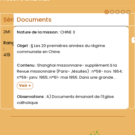
Série
Documents
2M1
Nature de la mission :
CHINE 3
Rang
Objet :
§ Les 20 premières années du régime
:
communiste en Chine.
419
Contenu :
Shanghai missionnaire- supplément à la
Revue missionnaire (Paris- Jésuites) : n°58- nov. 1954;
n°59- janv. 1955; n°61- mai 1955. Dans une grande
enveloppe. Bulletin de l'Association des Anciens
Voir +
Missionnaires de Chine- ou Anciens Missionnaires-
Belges et Français- de Chine :...
Observations :
A) Documents émanant de l'Eglise
catholique.