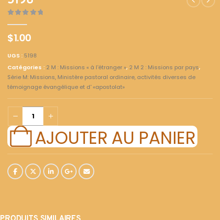
5198
0
out of 5
$
1.00
UGS :
5198
Catégories :
2 M : Missions « à l'étranger »
,
2 M 2 : Missions par pays
,
Série M: Missions, Ministère pastoral ordinaire, activités diverses de
témoignage évangélique et d' «apostolat»
AJOUTER AU PANIER
PRODUITS SIMILAIRES