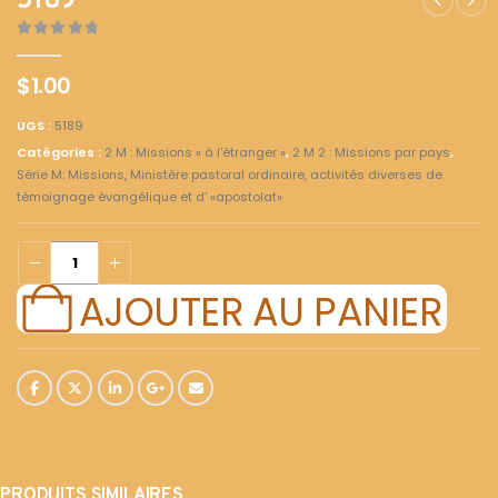
5189
0
out of 5
$
1.00
UGS :
5189
Catégories :
2 M : Missions « à l'étranger »
,
2 M 2 : Missions par pays
,
Série M: Missions, Ministère pastoral ordinaire, activités diverses de
témoignage évangélique et d' «apostolat»
AJOUTER AU PANIER
PRODUITS SIMILAIRES