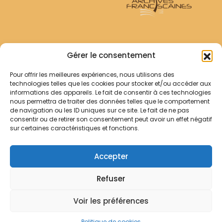
Archives Franciscaines
Gérer le consentement
Pour offrir les meilleures expériences, nous utilisons des
RECHERCHER
technologies telles que les cookies pour stocker et/ou accéder aux
Comment chercher ?
informations des appareils. Le fait de consentir à ces technologies
Les archives
nous permettra de traiter des données telles que le comportement
de navigation ou les ID uniques sur ce site. Le fait de ne pas
consentir ou de retirer son consentement peut avoir un effet négatif
Notre démarche
sur certaines caractéristiques et fonctions.
Les bibliothèques
Contact
Accepter
Votre panier
Refuser
Mentions légales
Politique de cookies
Voir les préférences
© Archives Franciscaines 2025
Politique de cookies