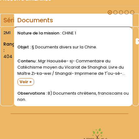
Série
Documents
2M1
Nature de la mission :
CHINE 1
Rang
Objet :
§ Documents divers sur la Chine.
:
404
Contenu :
Mgr Haouisée- sj- Commentaire du
Catéchisme moyen du Vicariat de Shanghai. Livre du
Maître.Zi-ka-wei / Shangaï- Imprimerie de T'ou-sè-
we- 1940.VIII-242 p. Relié pleine toile noire. P. Hermes
Voir +
Feeters- ofm- Facultates quae Ordinarii et Missionnarii
in Sinis habere solent."" cum brevi...
Observations :
B) Documents chrétiens, franciscains ou
non.