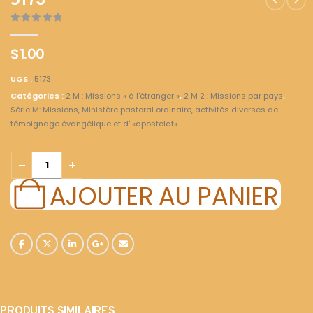
5173
0
out of 5
$
1.00
UGS :
5173
Catégories :
2 M : Missions « à l'étranger »
,
2 M 2 : Missions par pays
,
Série M: Missions, Ministère pastoral ordinaire, activités diverses de
témoignage évangélique et d' «apostolat»
AJOUTER AU PANIER
PRODUITS SIMILAIRES