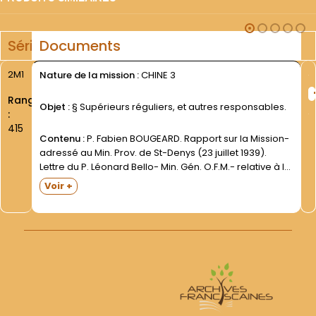
Série
Documents
2M1
Nature de la mission :
CHINE 3
Rang
Objet :
§ Supérieurs réguliers, et autres responsables.
:
415
Contenu :
P. Fabien BOUGEARD. Rapport sur la Mission-
adressé au Min. Prov. de St-Denys (23 juillet 1939).
Lettre du P. Léonard Bello- Min. Gén. O.F.M.- relative à la
nomination du P. F.B. comme Sup. rég (Rome- 24 mars
Voir +
1944)- et lettre...