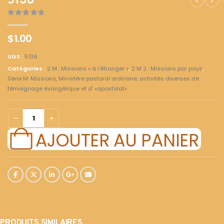
5136
0
out of 5
$
1.00
UGS :
5136
Catégories :
2 M : Missions « à l'étranger »
,
2 M 2 : Missions par pays
,
Série M: Missions, Ministère pastoral ordinaire, activités diverses de
témoignage évangélique et d' «apostolat»
AJOUTER AU PANIER
PRODUITS SIMILAIRES