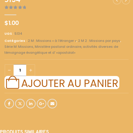
5134
0
out of 5
$
1.00
UGS :
5134
Catégories :
2 M : Missions « à l'étranger »
,
2 M 2 : Missions par pays
,
Série M: Missions, Ministère pastoral ordinaire, activités diverses de
témoignage évangélique et d' «apostolat»
AJOUTER AU PANIER
PRODUITS SIMILAIRES