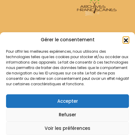
Archives Franciscaines
Gérer le consentement
Pour offrir les meilleures expériences, nous utilisons des
RECHERCHER
technologies telles que les cookies pour stocker et/ou accéder aux
Comment chercher ?
informations des appareils. Le fait de consentir à ces technologies
Les archives
nous permettra de traiter des données telles que le comportement
de navigation ou les ID uniques sur ce site. Le fait de ne pas
consentir ou de retirer son consentement peut avoir un effet négatif
Notre démarche
sur certaines caractéristiques et fonctions.
Les bibliothèques
Contact
Accepter
Votre panier
Refuser
Mentions légales
Politique de cookies
Voir les préférences