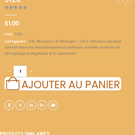
5126
0
out of 5
$
1.00
UGS :
5126
Catégories :
2 M : Missions « à l'étranger »
,
2 M 2 : Missions par pays
,
Série M: Missions, Ministère pastoral ordinaire, activités diverses de
témoignage évangélique et d' «apostolat»
AJOUTER AU PANIER
PRODUITS SIMILAIRES