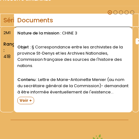
Série
Documents
2M1
Nature de la mission :
CHINE 3
Rang
Objet :
§ Correspondance entre les archivistes de la
:
province St-Denys et les Archives Nationales,
418
Commission française des sources de l'histoire des
nations.
Contenu :
Lettre de Marie-Antoinette Menier (au nom
du secrétaire général de la Commission)- demandant
à être informée éventuellement de l'existence
d'archives concernant l'Asie et l'Océanie (Paris- 20
Voir +
août 1971)- et réponse négative du P. Lionel Sonnet
(Rennes- 26 oct. suivant). Lettre...