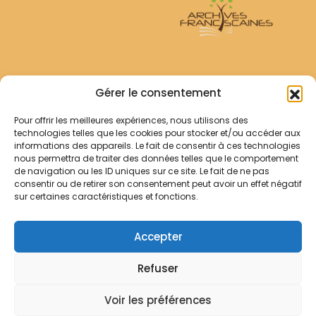
Archives Franciscaines
Gérer le consentement
Pour offrir les meilleures expériences, nous utilisons des
RECHERCHER
technologies telles que les cookies pour stocker et/ou accéder aux
Comment chercher ?
informations des appareils. Le fait de consentir à ces technologies
Les archives
nous permettra de traiter des données telles que le comportement
de navigation ou les ID uniques sur ce site. Le fait de ne pas
consentir ou de retirer son consentement peut avoir un effet négatif
Notre démarche
sur certaines caractéristiques et fonctions.
Les bibliothèques
Contact
Accepter
Votre panier
Refuser
Mentions légales
Politique de cookies
Voir les préférences