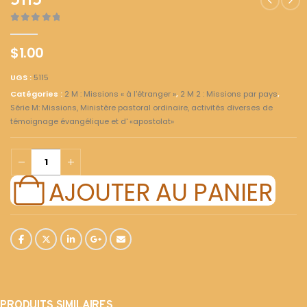
5115
0
out of 5
$
1.00
UGS :
5115
Catégories :
2 M : Missions « à l'étranger »
,
2 M 2 : Missions par pays
,
Série M: Missions, Ministère pastoral ordinaire, activités diverses de
témoignage évangélique et d' «apostolat»
AJOUTER AU PANIER
PRODUITS SIMILAIRES