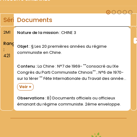
Série
Documents
2M1
Nature de la mission :
CHINE 3
Rang
Objet :
§ Les 20 premières années du régime
:
communiste en Chine.
421
Contenu :
La Chine : N°7 de 1969- ""consacré au IXe
Congrès du Parti Communiste Chinois"" ; N°6 de 1970-
sur la 1èrer "" Fête Internationale du Travail des années
70 "". La Chine en construction. Revue mensuelle…
Voir +
(Pékin)- 7ème année- n°10-...
Observations :
B) Documents officiels ou officieux
émanant du régime communiste. 2ème enveloppe.