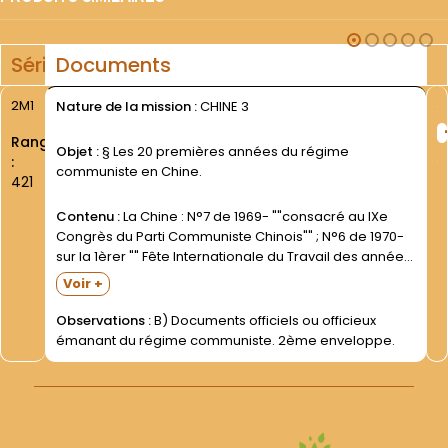
Série
Documents
2M1
Nature de la mission :
CHINE 3
Rang
Objet :
§ Les 20 premières années du régime
:
communiste en Chine.
421
Contenu :
La Chine : N°7 de 1969- ""consacré au IXe
Congrès du Parti Communiste Chinois"" ; N°6 de 1970-
sur la 1èrer "" Fête Internationale du Travail des années
70 "". La Chine en construction. Revue mensuelle…
Voir +
(Pékin)- 7ème année- n°10-...
Observations :
B) Documents officiels ou officieux
émanant du régime communiste. 2ème enveloppe.