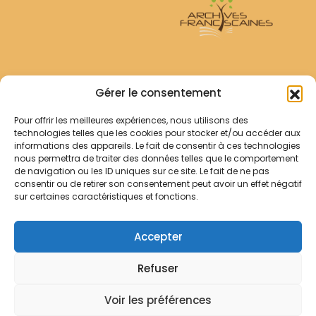
Archives Franciscaines
Gérer le consentement
Pour offrir les meilleures expériences, nous utilisons des
RECHERCHER
technologies telles que les cookies pour stocker et/ou accéder aux
Comment chercher ?
informations des appareils. Le fait de consentir à ces technologies
Les archives
nous permettra de traiter des données telles que le comportement
de navigation ou les ID uniques sur ce site. Le fait de ne pas
consentir ou de retirer son consentement peut avoir un effet négatif
Notre démarche
sur certaines caractéristiques et fonctions.
Les bibliothèques
Contact
Accepter
Votre panier
Refuser
Mentions légales
Politique de cookies
Voir les préférences