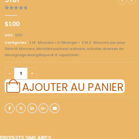
5101
0
out of 5
$
1.00
UGS :
5101
Catégories :
2 M : Missions « à l'étranger »
,
2 M 2 : Missions par pays
,
Série M: Missions, Ministère pastoral ordinaire, activités diverses de
témoignage évangélique et d' «apostolat»
AJOUTER AU PANIER
PRODUITS SIMILAIRES