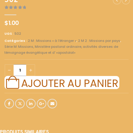
502
0
out of 5
$
1.00
UGS :
502
Catégories :
2 M : Missions « à l'étranger »
,
2 M 2 : Missions par pays
,
Série M: Missions, Ministère pastoral ordinaire, activités diverses de
témoignage évangélique et d' «apostolat»
AJOUTER AU PANIER
PRODUITS SIMILAIRES